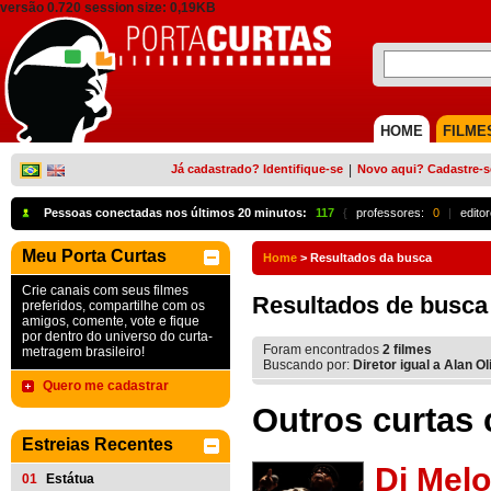
versão 0.720 session size: 0,19KB
HOME
FILME
Já cadastrado? Identifique-se
|
Novo aqui? Cadastre-s
Pessoas conectadas nos últimos 20 minutos:
117
{
professores:
0
|
edito
Meu Porta Curtas
Home
>
Resultados da busca
Crie canais com seus filmes
Resultados de busca
preferidos, compartilhe com os
amigos, comente, vote e fique
por dentro do universo do curta-
Foram encontrados
2
filmes
metragem brasileiro!
Buscando por:
Diretor igual a Alan Ol
Quero me cadastrar
Outros curtas 
Estreias Recentes
Di Melo
01
Estátua