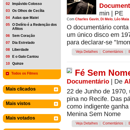
02
Impávido Colosso
Document
03
Os Olhos de Cecília
min
|
PE
04
Aulas que Matei
Com
Charles Gavin
,
Di Melo
,
Léo Maia
05
O Delírio é a Redenção dos
O documentário conta a
Aflitos
um único disco em 197
06
Sem Coração
para declarar-se "Imorr
07
Dia Estrelado
08
Liberdade
Veja Detalhes
|
Comentários
|
09
E o Galo Cantou
10
Quinze
Fé Sem Nom
Todos os Filmes
Documentário
|
De
A
Mais clicados
22 de Junho de 1970, 
pina no Recife. Das pá
Mais vistos
como indigente ganha 
Menina Sem Nome
Mais votados
Veja Detalhes
|
Comentários
|