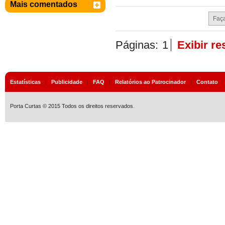
Mais comentados
Páginas:
1
Exibir r
Estatísticas
|
Publicidade
|
FAQ
|
Relatórios ao Patrocinador
|
Contato
Porta Curtas © 2015 Todos os direitos reservados.