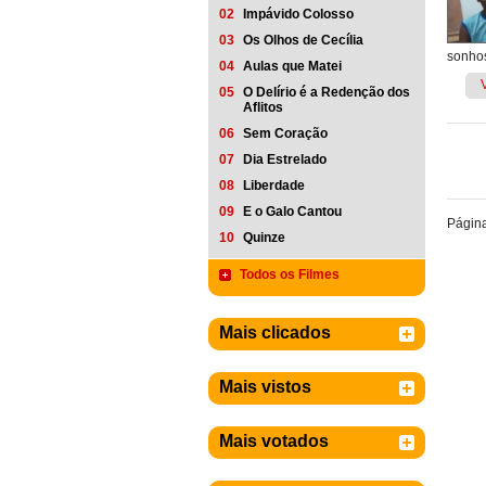
02
Impávido Colosso
03
Os Olhos de Cecília
sonhos
04
Aulas que Matei
05
O Delírio é a Redenção dos
Aflitos
06
Sem Coração
07
Dia Estrelado
08
Liberdade
09
E o Galo Cantou
Págin
10
Quinze
Todos os Filmes
Mais clicados
Mais vistos
Mais votados