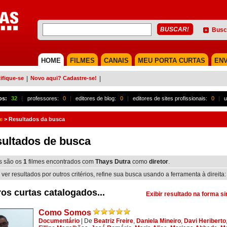
Busc
HOME
FILMES
CANAIS
MEU PORTA CURTAS
ENV
ifique-se
|
Novo aqui? Cadastre-se!
|
os:
32
{
professores:
0
|
editores de blog:
0
|
editores de sites profissionais:
0
|
u
e
>
Resultados da busca
ultados de busca
s são os
1
filmes encontrados com
Thays Dutra
como
diretor
.
 ver resultados por outros critérios, refine sua busca usando a ferramenta à direita:
os curtas catalogados...
Exibir resultado na forma s
Como Somos
Documentário
|
De
Beatriz Freire
,
Daniela Mineiro
,
Davi Heriberto