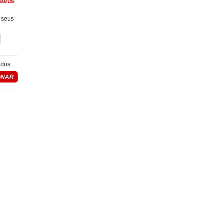
ateus
 seus
ados