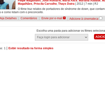
Fillipe Magalhães
,
José Romário
,
Maria Alice
,
Mariana Abbade
,
M
Magalhães
,
Priscila Carvalho
,
Thays Dutra
| 2012
| 7 min
|
RJ
O filme traz relatos de portadores de síndrome de down, que contam
 e como lidam com o preconceito.
Veja Detalhes
|
Comentários
|
Envie por e-mail
|
Adicione à cinemateca
Escolha uma pasta para adicionar os filmes selecion
as:
1
Exibir resultado na forma simples