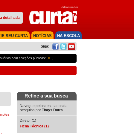
Patrocinador
a detalhada
IE SEU CURTA
NOTÍCIAS
NA ESCOLA
Siga:
suários com coleções públicas:
0
}
Refine a sua busca
Navegue pelos resultados da
pesquisa por
Thays Dutra
imples
Diretor (1)
Ficha Técnica (1)
,