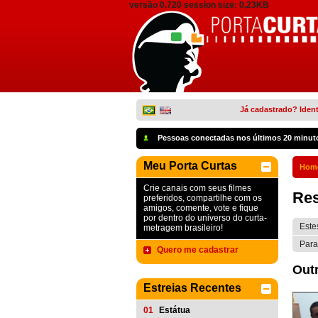
versão 0.720 session size: 0,23KB
Já cadastrado? Ident
Pessoas conectadas nos últimos 20 minut
Meu Porta Curtas
Hom
Crie canais com seus filmes
Res
preferidos, compartilhe com os
amigos, comente, vote e fique
por dentro do universo do curta-
Este
metragem brasileiro!
Para
Quero me cadastrar
Outr
Estreias Recentes
01
Estátua