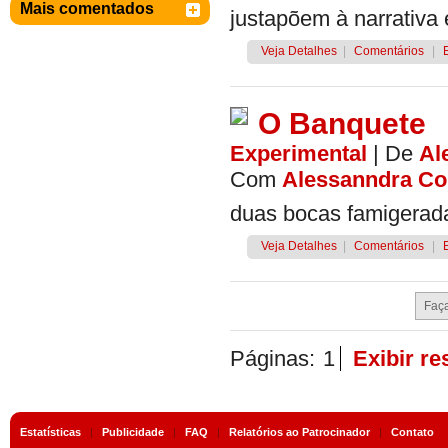
Mais comentados
justapõem à narrativa e
Veja Detalhes
|
Comentários
|
O Banquete
Experimental
|
De
Al
Com
Alessanndra Co
duas bocas famigerada
Veja Detalhes
|
Comentários
|
Páginas:
1
Exibir r
Estatísticas
|
Publicidade
|
FAQ
|
Relatórios ao Patrocinador
|
Contato