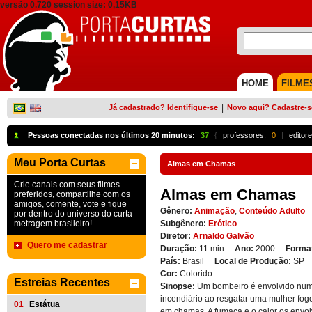
versão 0.720 session size: 0,15KB
HOME
FILME
Já cadastrado? Identifique-se
|
Novo aqui? Cadastre-s
Pessoas conectadas nos últimos 20 minutos:
37
{
professores:
0
|
editore
Meu Porta Curtas
Almas em Chamas
Crie canais com seus filmes
Almas em Chamas
preferidos, compartilhe com os
amigos, comente, vote e fique
Gênero:
Animação
,
Conteúdo Adulto
por dentro do universo do curta-
metragem brasileiro!
Subgênero:
Erótico
Diretor:
Arnaldo Galvão
Quero me cadastrar
Duração:
11 min
Ano:
2000
Forma
País:
Brasil
Local de Produção:
SP
Cor:
Colorido
Estreias Recentes
Sinopse:
Um bombeiro é envolvido num
incendiário ao resgatar uma mulher fogo
01
Estátua
em chamas. A fumaça e o calor os envo