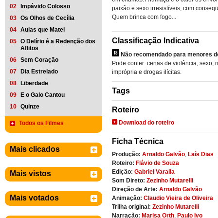
02
Impávido Colosso
paixão e sexo irresistíveis, com conseqü
Quem brinca com fogo...
03
Os Olhos de Cecília
04
Aulas que Matei
Classificação Indicativa
05
O Delírio é a Redenção dos
Aflitos
Não recomendado para menores de
06
Sem Coração
Pode conter: cenas de violência, sexo,
07
Dia Estrelado
imprópria e drogas ilícitas.
08
Liberdade
Tags
09
E o Galo Cantou
10
Quinze
Roteiro
Download do roteiro
Todos os Filmes
Ficha Técnica
Mais clicados
Produção:
Arnaldo Galvão
,
Laís Dias
Roteiro:
Flávio de Souza
Edição:
Gabriel Varalla
Mais vistos
Som Direto:
Zezinho Mutarelli
Direção de Arte:
Arnaldo Galvão
Mais votados
Animação:
Claudio Vieira de Oliveira
Trilha original:
Zezinho Mutarelli
Narração:
Marisa Orth
,
Paulo Ivo