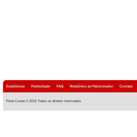
Estatísticas
|
Publicidade
|
FAQ
|
Relatórios ao Patrocinador
|
Contato
Porta Curtas © 2015 Todos os direitos reservados.