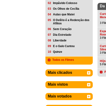
02
Impávido Colosso
Da 
03
Os Olhos de Cecília
Curt
04
Aulas que Matei
Mend
05
O Delírio é a Redenção dos
3 Fi
Aflitos
06
Sem Coração
Espe
Rose
07
Dia Estrelado
3 Fi
08
Liberdade
09
E o Galo Cantou
Curt
Silv
10
Quinze
3 Fi
Todos os Filmes
HQs
5 Fi
P
Mais clicados
Mais vistos
Mais votados