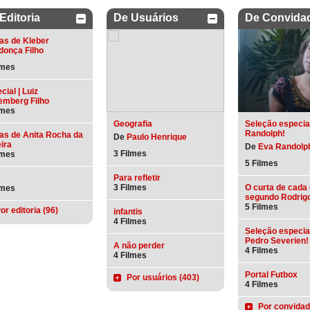
Editoria
De Usuários
De Convida
as de Kleber
onça Filho
lmes
cial | Luiz
mberg Filho
lmes
Geografia
Seleção especia
Randolph!
as de Anita Rocha da
De
Paulo Henrique
eira
De
Eva Randolp
3 Filmes
lmes
5 Filmes
Para refletir
3 Filmes
O curta de cada
lmes
segundo Rodrig
5 Filmes
or editoria (96)
infantis
4 Filmes
Seleção especia
Pedro Severien!
A não perder
4 Filmes
4 Filmes
Portal Futbox
Por usuários (403)
4 Filmes
Por convidad