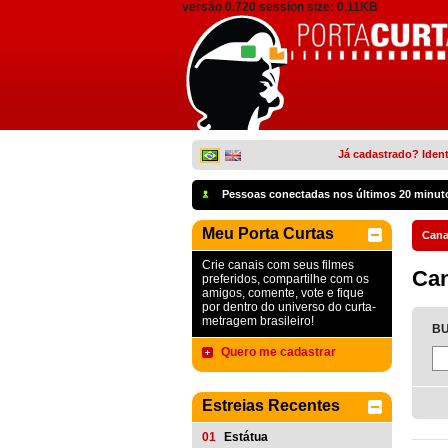
versão 0.720 session size: 0,11KB
Já cadastrado? Ident
Pessoas conectadas nos últimos 20 minut
Meu Porta Curtas
Cana
Crie canais com seus filmes
Can
preferidos, compartilhe com os
amigos, comente, vote e fique
por dentro do universo do curta-
metragem brasileiro!
BU
Quero me cadastrar
Estreias Recentes
01
Estátua