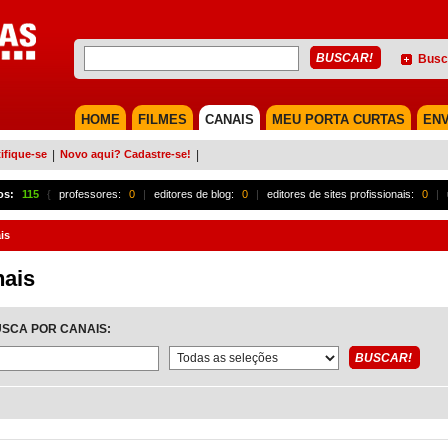
Busc
HOME
FILMES
CANAIS
MEU PORTA CURTAS
ENV
ifique-se
|
Novo aqui? Cadastre-se!
|
os:
115
{
professores:
0
|
editores de blog:
0
|
editores de sites profissionais:
0
|
is
ais
SCA POR CANAIS: