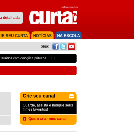
Patrocinador
a detalhada
IE SEU CURTA
NOTÍCIAS
NA ESCOLA
Siga:
usuários com coleções públicas:
0
}
Crie seu canal
Guarde, assista e indique seus
filmes favoritos!
Quero criar meu canal!