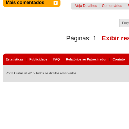
Mais comentados
Veja Detalhes
|
Comentários
|
Páginas:
1
Exibir r
Estatísticas
|
Publicidade
|
FAQ
|
Relatórios ao Patrocinador
|
Contato
Porta Curtas © 2015 Todos os direitos reservados.