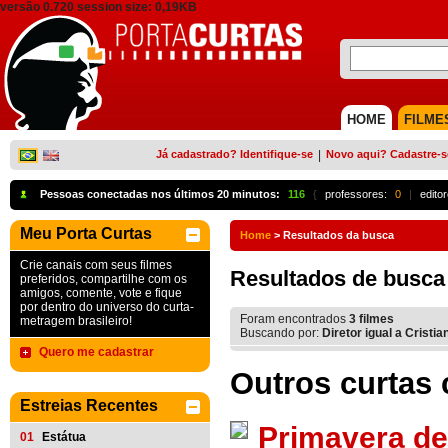
versão 0.720 session size: 0,19KB
HOME
FILME
Já cadastrado? Identifique-se
|
Novo aqui? Cadastre-s
Pessoas conectadas nos últimos 20 minutos:
116
{
professores:
0
|
edito
Meu Porta Curtas
Home
>
Resultados da busca
Crie canais com seus filmes
Resultados de busca
preferidos, compartilhe com os
amigos, comente, vote e fique
por dentro do universo do curta-
Foram encontrados
3
filmes
metragem brasileiro!
Buscando por:
Diretor igual a Cristi
Quero me cadastrar
Outros curtas 
Estreias Recentes
Primavera de
01
Estátua