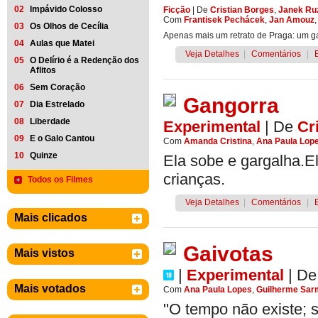
02
Impávido Colosso
Ficção
|
De
Cristian Borges
,
Janek Ru
Com
Frantisek Pechácek
,
Jan Amouz
03
Os Olhos de Cecília
Apenas mais um retrato de Praga: um ga
04
Aulas que Matei
Veja Detalhes
|
Comentários
|
05
O Delírio é a Redenção dos
Aflitos
06
Sem Coração
Gangorra
07
Dia Estrelado
08
Liberdade
Experimental
|
De
Cr
09
E o Galo Cantou
Com
Amanda Cristina
,
Ana Paula Lop
10
Quinze
Ela sobe e gargalha.El
crianças.
Todos os Filmes
Veja Detalhes
|
Comentários
|
Mais clicados
Gaivotas
Mais vistos
|
Experimental
|
D
Mais votados
Com
Ana Paula Lopes
,
Guilherme Sar
"O tempo não existe; só