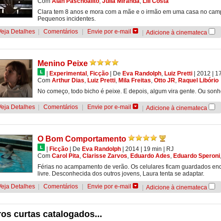
Com
Alan Paschoalito
,
Julia Miranda
,
Lili Costa
Clara tem 8 anos e mora com a mãe e o irmão em uma casa no camp
Pequenos incidentes.
Veja Detalhes
|
Comentários
|
Envie por e-mail
|
Adicione à cinemateca
Menino Peixe
|
Experimental
,
Ficção
|
De
Eva Randolph
,
Luiz Pretti
| 2012
| 1
Com
Arthur Dias
,
Luiz Pretti
,
Mila Freitas
,
Otto JR
,
Raquel Libório
No começo, todo bicho é peixe. E depois, algum vira gente. Ou sonh
Veja Detalhes
|
Comentários
|
Envie por e-mail
|
Adicione à cinemateca
O Bom Comportamento
|
Ficção
|
De
Eva Randolph
| 2014
| 19 min
|
RJ
Com
Carol Pita
,
Clarisse Zarvos
,
Eduardo Ades
,
Eduardo Speroni
Férias no acampamento de verão. Os celulares ficam guardados enq
livre. Desconhecida dos outros jovens, Laura tenta se adaptar.
Veja Detalhes
|
Comentários
|
Envie por e-mail
|
Adicione à cinemateca
os curtas catalogados...