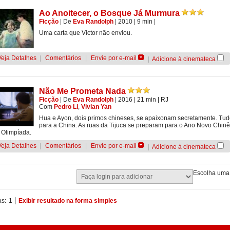
Ao Anoitecer, o Bosque Já Murmura
Ficção
|
De
Eva Randolph
| 2010
| 9 min
|
Uma carta que Victor não enviou.
Veja Detalhes
|
Comentários
|
Envie por e-mail
|
Adicione à cinemateca
Não Me Prometa Nada
Ficção
|
De
Eva Randolph
| 2016
| 21 min
|
RJ
Com
Pedro Li
,
Vivian Yan
Hua e Ayon, dois primos chineses, se apaixonam secretamente. Tud
para a China. As ruas da Tijuca se preparam para o Ano Novo Chin
 Olimpíada.
Veja Detalhes
|
Comentários
|
Envie por e-mail
|
Adicione à cinemateca
Escolha uma 
as:
1
Exibir resultado na forma simples