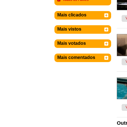
Mais clicados
Mais vistos
Mais votados
Mais comentados
Outr