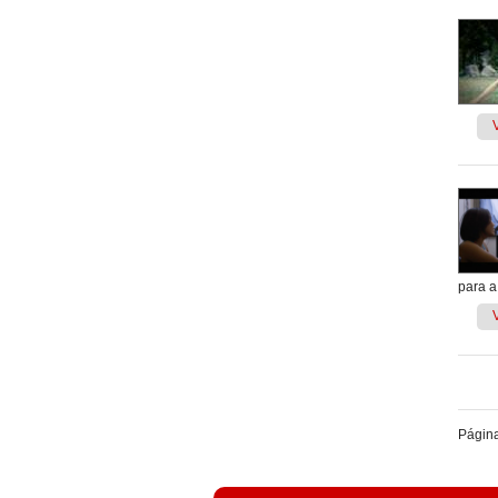
para a
Págin