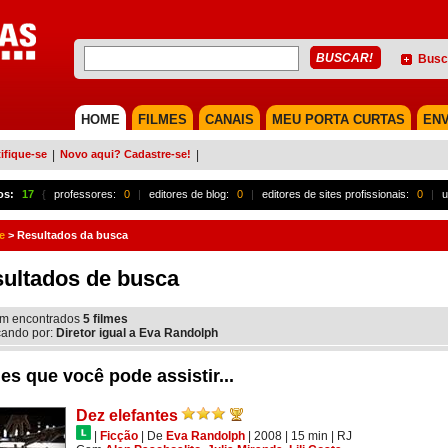
Busc
HOME
FILMES
CANAIS
MEU PORTA CURTAS
ENV
ifique-se
|
Novo aqui? Cadastre-se!
|
os:
17
{
professores:
0
|
editores de blog:
0
|
editores de sites profissionais:
0
|
u
e
>
Resultados da busca
ultados de busca
m encontrados
5
filmes
ando por:
Diretor igual a Eva Randolph
es que você pode assistir...
Dez elefantes
|
Ficção
|
De
Eva Randolph
| 2008
| 15 min
|
RJ