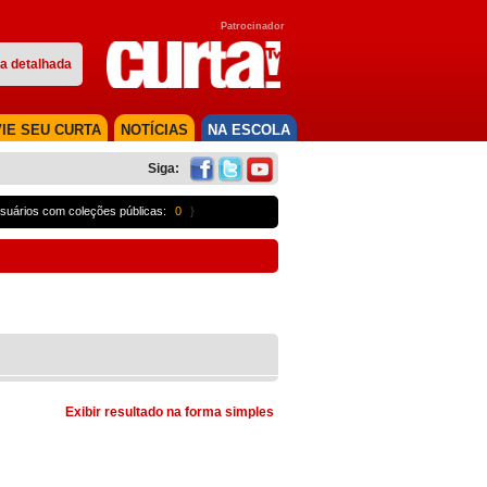
Patrocinador
a detalhada
IE SEU CURTA
NOTÍCIAS
NA ESCOLA
Siga:
suários com coleções públicas:
0
}
Exibir resultado na forma simples