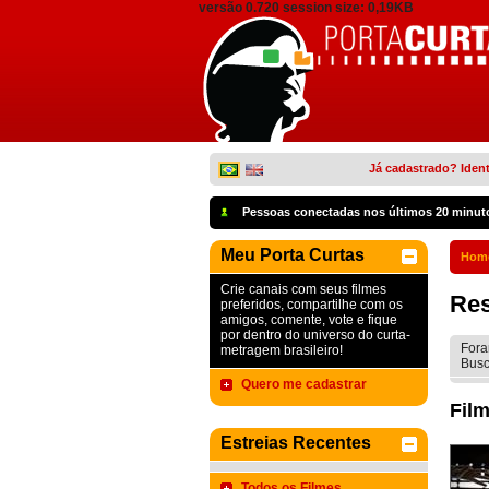
versão 0.720 session size: 0,19KB
Já cadastrado? Ident
Pessoas conectadas nos últimos 20 minut
Meu Porta Curtas
Hom
Crie canais com seus filmes
Res
preferidos, compartilhe com os
amigos, comente, vote e fique
por dentro do universo do curta-
Fora
metragem brasileiro!
Busc
Quero me cadastrar
Film
Estreias Recentes
Todos os Filmes