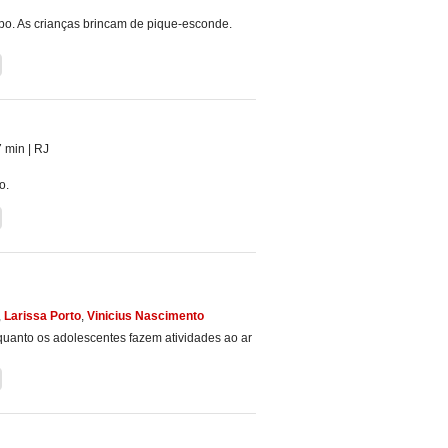
o. As crianças brincam de pique-esconde.
7 min
|
RJ
o.
,
Larissa Porto
,
Vinicius Nascimento
uanto os adolescentes fazem atividades ao ar