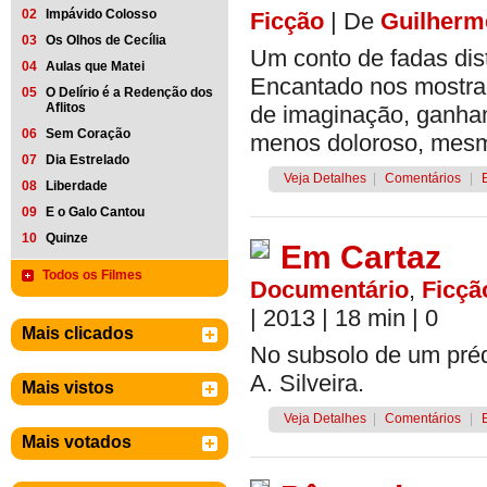
02
Impávido Colosso
Ficção
|
De
Guilherm
03
Os Olhos de Cecília
Um conto de fadas dist
04
Aulas que Matei
Encantado nos mostra 
05
O Delírio é a Redenção dos
Aflitos
de imaginação, ganham
06
Sem Coração
menos doloroso, mesm
07
Dia Estrelado
Veja Detalhes
|
Comentários
|
08
Liberdade
09
E o Galo Cantou
10
Quinze
Em Cartaz
Todos os Filmes
Documentário
,
Ficçã
| 2013
| 18 min
|
0
Mais clicados
No subsolo de um préd
A. Silveira.
Mais vistos
Veja Detalhes
|
Comentários
|
Mais votados