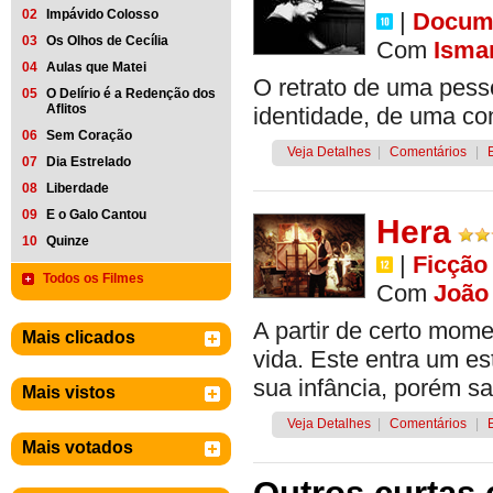
02
Impávido Colosso
|
Docume
03
Os Olhos de Cecília
Com
Ismar
04
Aulas que Matei
O retrato de uma pess
05
O Delírio é a Redenção dos
Aflitos
identidade, de uma con
06
Sem Coração
Veja Detalhes
|
Comentários
|
07
Dia Estrelado
08
Liberdade
09
E o Galo Cantou
Hera
10
Quinze
|
Ficção
Todos os Filmes
Com
João
A partir de certo mo
Mais clicados
vida. Este entra um es
sua infância, porém s
Mais vistos
Veja Detalhes
|
Comentários
|
Mais votados