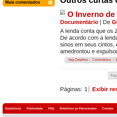
Outros curtas 
Mais comentados
O Inverno de 
Documentário
|
De
G
A lenda conta que os 
De acordo com a lend
sinos em seus cintos,
amedrontou e expulsou
Veja Detalhes
|
Comentários
|
Páginas:
1
Exibir r
Estatísticas
|
Publicidade
|
FAQ
|
Relatórios ao Patrocinador
|
Contato