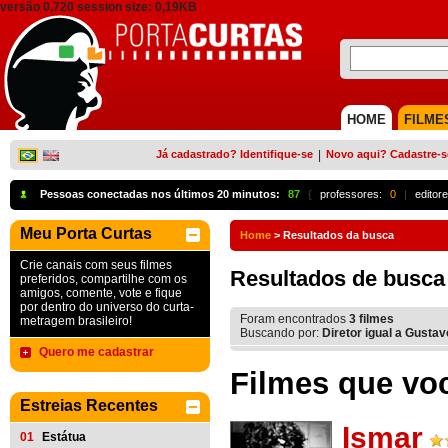
versão 0.720 session size: 0,19KB
HOME
FILME
Já cadastrado? Identifique-se
|
Novo aqui? Cadastre-s
Pessoas conectadas nos últimos 20 minutos:
87
{
professores:
0
|
editore
Meu Porta Curtas
Home
>
Resultados da busca
Crie canais com seus filmes
Resultados de busca
preferidos, compartilhe com os
amigos, comente, vote e fique
por dentro do universo do curta-
Foram encontrados
3
filmes
metragem brasileiro!
Buscando por:
Diretor igual a Gusta
Quero me cadastrar
Filmes que voc
Estreias Recentes
Ismar
01
Estátua