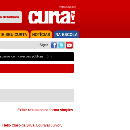
Patrocinador
a detalhada
IE SEU CURTA
NOTÍCIAS
NA ESCOLA
Siga:
suários com coleções públicas:
0
}
Exibir resultado na forma simples
s
,
Helio Claro da Silva
,
Lourival Junior
,