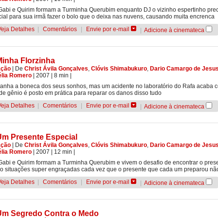
Gabi e Quirim formam a Turminha Querubim enquanto DJ o vizinho espertinho prec
ial para sua irmã fazer o bolo que o deixa nas nuvens, causando muita encrenca
Veja Detalhes
|
Comentários
|
Envie por e-mail
|
Adicione à cinemateca
Minha Florzinha
ação
|
De
Christ Ávila Gonçalves
,
Clóvis Shimabukuro
,
Dario Camargo de Jesu
élia Romero
| 2007
| 8 min
|
anha a boneca dos seus sonhos, mas um acidente no laboratório do Rafa acaba c
de gênio é posto em prática para reparar os danos disso tudo
Veja Detalhes
|
Comentários
|
Envie por e-mail
|
Adicione à cinemateca
Um Presente Especial
ação
|
De
Christ Ávila Gonçalves
,
Clóvis Shimabukuro
,
Dario Camargo de Jesu
élia Romero
| 2007
| 12 min
|
Gabi e Quirim formam a Turminha Querubim e vivem o desafio de encontrar o prese
o situações super engraçadas cada vez que o presente que cada um preparou não
Veja Detalhes
|
Comentários
|
Envie por e-mail
|
Adicione à cinemateca
Um Segredo Contra o Medo