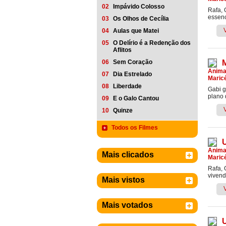
02
Impávido Colosso
Rafa, 
essenc
03
Os Olhos de Cecília
04
Aulas que Matei
05
O Delírio é a Redenção dos
Aflitos
06
Sem Coração
Anim
07
Dia Estrelado
Maric
08
Liberdade
Gabi g
plano 
09
E o Galo Cantou
10
Quinze
Todos os Filmes
Anim
Mais clicados
Maric
Rafa, 
vivend
Mais vistos
Mais votados