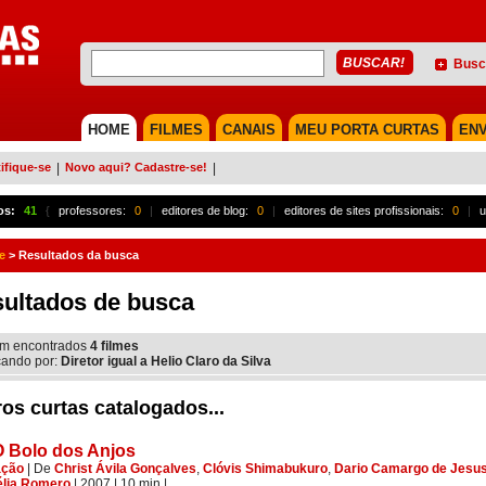
Busc
HOME
FILMES
CANAIS
MEU PORTA CURTAS
ENV
ifique-se
|
Novo aqui? Cadastre-se!
|
os:
41
{
professores:
0
|
editores de blog:
0
|
editores de sites profissionais:
0
|
u
e
>
Resultados da busca
ultados de busca
m encontrados
4
filmes
ando por:
Diretor igual a Helio Claro da Silva
os curtas catalogados...
O Bolo dos Anjos
ação
|
De
Christ Ávila Gonçalves
,
Clóvis Shimabukuro
,
Dario Camargo de Jesu
élia Romero
| 2007
| 10 min
|