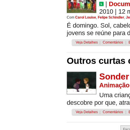
|
Docume
2010
| 12 
Com
Carol Louise
,
Felipe Schindler
,
Je
É domingo. Sol, cabel
jovens se reúne para 
Veja Detalhes
|
Comentários
|
Outros curtas 
Sonder
Animação
Uma crianç
descobre por que, atr
Veja Detalhes
|
Comentários
|