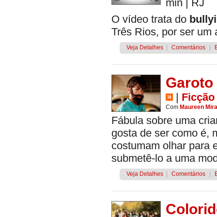
min
|
RJ
O vídeo trata do
bully
Três Rios, por ser um 
Veja Detalhes
|
Comentários
|
Garoto
|
Ficção
Com
Maureen Mir
Fábula sobre uma cria
gosta de ser como é, 
costumam olhar para e
submetê-lo a uma moder
Veja Detalhes
|
Comentários
|
Colori