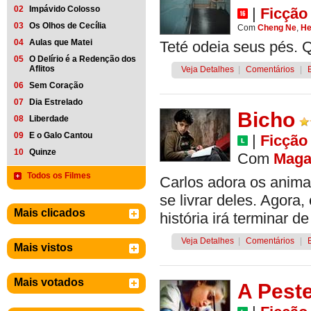
02
Impávido Colosso
|
Ficção
03
Os Olhos de Cecília
Com
Cheng Ne
,
He
04
Aulas que Matei
Teté odeia seus pés. 
05
O Delírio é a Redenção dos
Aflitos
Veja Detalhes
|
Comentários
|
06
Sem Coração
07
Dia Estrelado
Bicho
08
Liberdade
09
E o Galo Cantou
|
Ficção
10
Quinze
Com
Magal
Todos os Filmes
Carlos adora os anima
se livrar deles. Agora,
Mais clicados
história irá terminar d
Veja Detalhes
|
Comentários
|
Mais vistos
Mais votados
A Peste