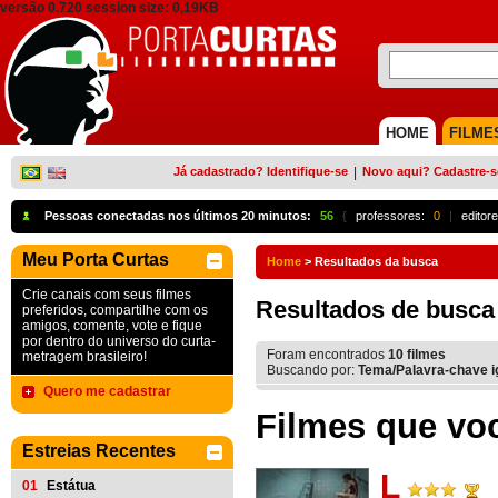
versão 0.720 session size: 0,19KB
HOME
FILME
Já cadastrado? Identifique-se
|
Novo aqui? Cadastre-s
Pessoas conectadas nos últimos 20 minutos:
56
{
professores:
0
|
editore
Meu Porta Curtas
Home
>
Resultados da busca
Crie canais com seus filmes
Resultados de busca
preferidos, compartilhe com os
amigos, comente, vote e fique
por dentro do universo do curta-
Foram encontrados
10
filmes
metragem brasileiro!
Buscando por:
Tema/Palavra-chave ig
Quero me cadastrar
Filmes que voc
Estreias Recentes
L
01
Estátua