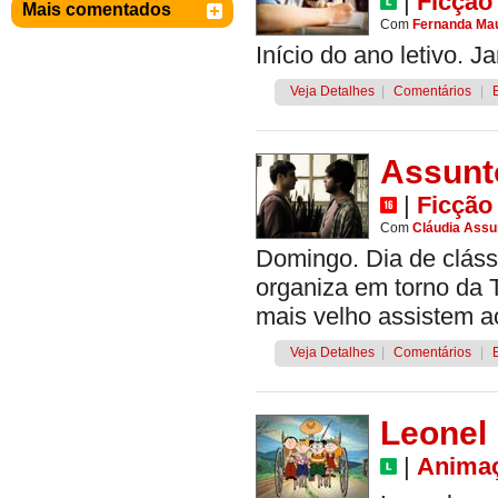
|
Ficção
Mais comentados
Com
Fernanda Mau
Início do ano letivo. J
Veja Detalhes
|
Comentários
|
Assunt
|
Ficção
Com
Cláudia Ass
Domingo. Dia de clássi
organiza em torno da T
mais velho assistem ao
Veja Detalhes
|
Comentários
|
Leonel
|
Anima