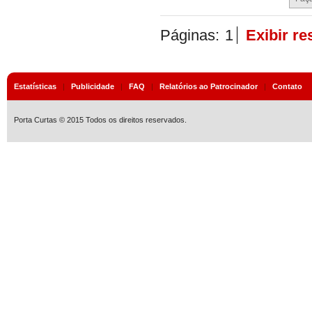
Páginas:
1
Exibir r
Estatísticas
|
Publicidade
|
FAQ
|
Relatórios ao Patrocinador
|
Contato
Porta Curtas © 2015 Todos os direitos reservados.