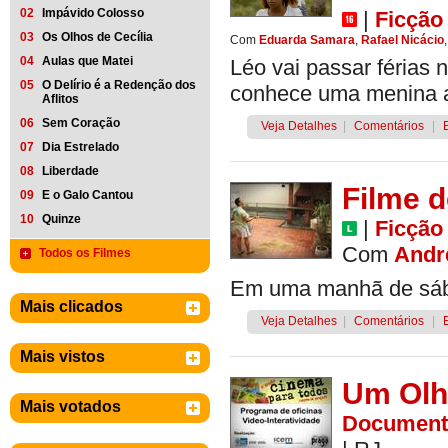
02
Impávido Colosso
|
Ficção
03
Os Olhos de Cecília
Com
Eduarda Samara
,
Rafael Nicácio
04
Aulas que Matei
Léo vai passar férias 
05
O Delírio é a Redenção dos
conhece uma menina a
Aflitos
06
Sem Coração
Veja Detalhes
|
Comentários
|
07
Dia Estrelado
08
Liberdade
Filme 
09
E o Galo Cantou
10
Quinze
|
Ficção
Com
Andr
Todos os Filmes
Em uma manhã de sába
Mais clicados
Veja Detalhes
|
Comentários
|
Mais vistos
Um Olh
Mais votados
Document