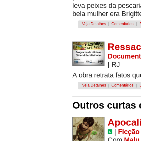
leva peixes da pescari
bela mulher era Brigitt
Veja Detalhes
|
Comentários
|
Ressa
Document
|
RJ
A obra retrata fatos 
Veja Detalhes
|
Comentários
|
Outros curtas 
Apocal
|
Ficção
Com
Malu