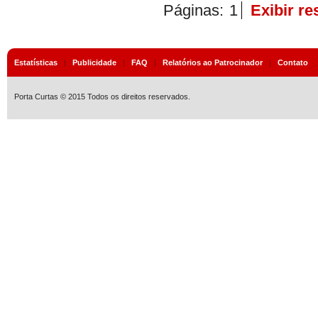
Páginas:
1
Exibir r
Estatísticas
|
Publicidade
|
FAQ
|
Relatórios ao Patrocinador
|
Contato
Porta Curtas © 2015 Todos os direitos reservados.