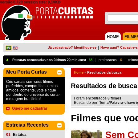
versão 0.720 session size: 0,19KB
HOME
FILME
Já cadastrado? Identifique-se
|
Novo aqui? Cadastre-s
Pessoas conectadas nos últimos 20 minutos:
38
{
professores:
0
|
editore
Meu Porta Curtas
Home
>
Resultados da busca
Crie canais com seus filmes
Resultados de busca
preferidos, compartilhe com os
amigos, comente, vote e fique
por dentro do universo do curta-
Foram encontrados
8
filmes
metragem brasileiro!
Buscando por:
Tema/Palavra-chave ig
Quero me cadastrar
Filmes que voc
Estreias Recentes
Sem Co
01
Estátua