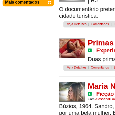
|
RJ
Mais comentados
O documentário preten
cidade turística.
Veja Detalhes
|
Comentários
|
Primas
|
Experi
Duas prima
Veja Detalhes
|
Comentários
|
Maria 
|
Ficção
Com
Alessandri A
Búzios, 1964. Sandro, 
por uma bela mulher. 