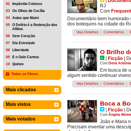
|
Document
02
Impávido Colosso
RJ
Com
Frequent
03
Os Olhos de Cecília
04
Aulas que Matei
Documentário bem humorado so
dos botequins na cidade do Ri
05
O Delírio é a Redenção dos
Aflitos
Veja Detalhes
|
Comentários
|
06
Sem Coração
07
Dia Estrelado
08
Liberdade
O Brilho 
09
E o Galo Cantou
|
Ficção
|
D
Com
Dona Antônia
10
Quinze
Em busca de u
Todos os Filmes
algum sentido continuar viven
Veja Detalhes
|
Comentários
|
Mais clicados
Boca a Bo
Mais vistos
|
Ficção
|
D
Com
Ângela Weine
Mais votados
João e Maria 
Precisam inventar uma descul