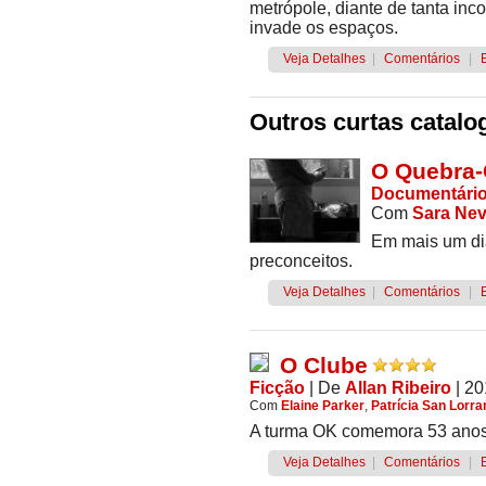
metrópole, diante de tanta in
invade os espaços.
Veja Detalhes
|
Comentários
|
Outros curtas catalo
O Quebra-
Documentári
Com
Sara Ne
Em mais um dia
preconceitos.
Veja Detalhes
|
Comentários
|
O Clube
Ficção
|
De
Allan Ribeiro
| 2
Com
Elaine Parker
,
Patrícia San Lorra
A turma OK comemora 53 anos
Veja Detalhes
|
Comentários
|