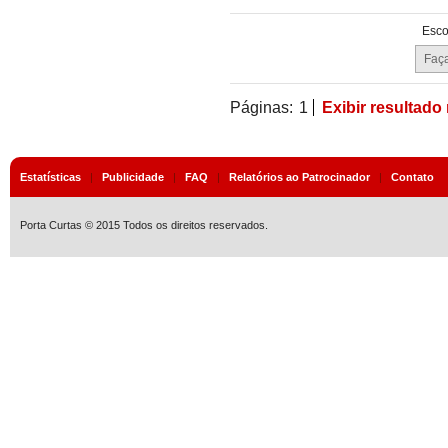
Esco
Páginas:
1
Exibir resultado
Estatísticas
|
Publicidade
|
FAQ
|
Relatórios ao Patrocinador
|
Contato
Porta Curtas © 2015 Todos os direitos reservados.