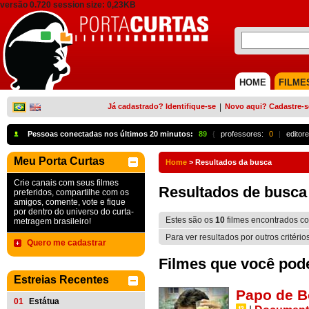
versão 0.720 session size: 0,23KB
HOME
FILME
Já cadastrado? Identifique-se
|
Novo aqui? Cadastre-s
Pessoas conectadas nos últimos 20 minutos:
89
{
professores:
0
|
editore
Meu Porta Curtas
Home
>
Resultados da busca
Crie canais com seus filmes
Resultados de busca
preferidos, compartilhe com os
amigos, comente, vote e fique
por dentro do universo do curta-
Estes são os
10
filmes encontrados 
metragem brasileiro!
Para ver resultados por outros critério
Quero me cadastrar
Filmes que você pode 
Estreias Recentes
Papo de B
01
Estátua