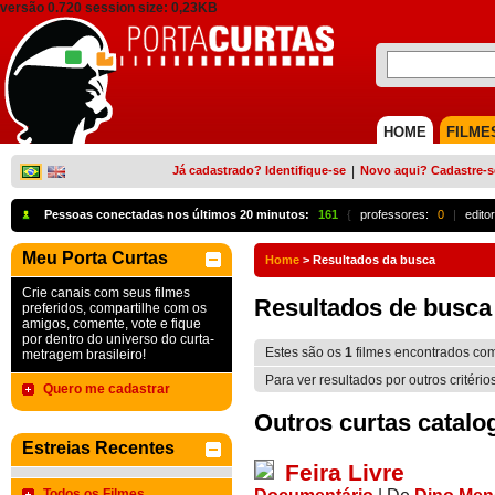
versão 0.720 session size: 0,23KB
HOME
FILME
Já cadastrado? Identifique-se
|
Novo aqui? Cadastre-s
Pessoas conectadas nos últimos 20 minutos:
161
{
professores:
0
|
edito
Meu Porta Curtas
Home
>
Resultados da busca
Crie canais com seus filmes
Resultados de busca
preferidos, compartilhe com os
amigos, comente, vote e fique
por dentro do universo do curta-
Estes são os
1
filmes encontrados co
metragem brasileiro!
Para ver resultados por outros critério
Quero me cadastrar
Outros curtas catalo
Estreias Recentes
Feira Livre
Todos os Filmes