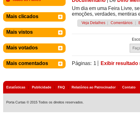
Documentário
|
De
Dino Men
Um dia em uma Feira Livre, se
emoções, verdades, mentiras e
Mais clicados
Veja Detalhes
|
Comentários
|
Mais vistos
Esco
Mais votados
Mais comentados
Páginas:
1
Exibir resultado
Estatísticas
|
Publicidade
|
FAQ
|
Relatórios ao Patrocinador
|
Contato
Porta Curtas © 2015 Todos os direitos reservados.