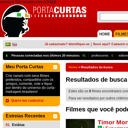
versão 0.720 session size: 0,23KB
HOME
FILME
Já cadastrado? Identifique-se
|
Novo aqui? Cadastre-s
Pessoas conectadas nos últimos 20 minutos:
41
{
professores:
0
|
editore
Meu Porta Curtas
Home
>
Resultados da busca
Crie canais com seus filmes
Resultados de busca
preferidos, compartilhe com os
amigos, comente, vote e fique
por dentro do universo do curta-
Estes são os
8
filmes encontrados co
metragem brasileiro!
Para ver resultados por outros critério
Quero me cadastrar
Filmes que você pode 
Estreias Recentes
Timor Mor
01
Estátua