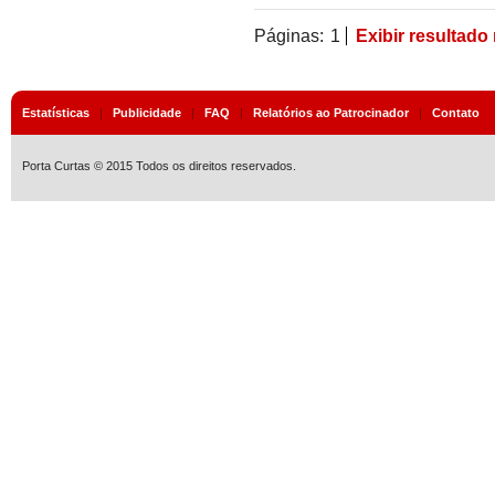
Páginas:
1
Exibir resultado
Estatísticas
|
Publicidade
|
FAQ
|
Relatórios ao Patrocinador
|
Contato
Porta Curtas © 2015 Todos os direitos reservados.