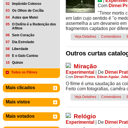
|
Experimen
02
Impávido Colosso
Com
Dirnei Pr
03
Os Olhos de Cecília
"Timor mortis c
04
Aulas que Matei
em latin cujo sentido é "o med
assemelha a um devaneio em u
05
O Delírio é a Redenção dos
fragmentos captados por difere
Aflitos
06
Sem Coração
Veja Detalhes
|
Comentários
|
07
Dia Estrelado
08
Liberdade
Outros curtas catalo
09
E o Galo Cantou
10
Quinze
Miração
Experimental
|
De
Dirnei Pra
Todos os Filmes
Com
Dirnei Prates
,
Edson Aguiar
,
Juli
O filme é uma saudação as coi
Mais clicados
Feito com fotografias, camêra 
Veja Detalhes
|
Comentários
|
Mais vistos
Relógio
Mais votados
Experimental
|
De
Dirnei Pra