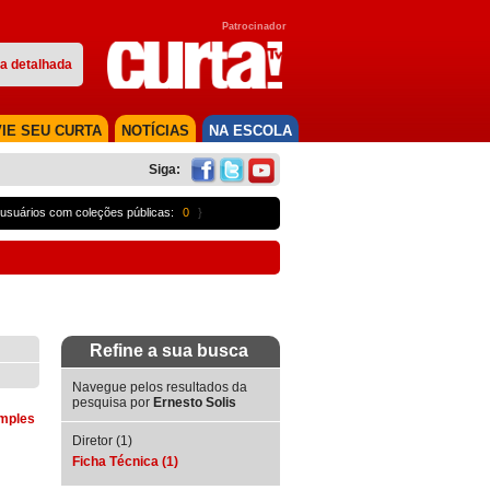
Patrocinador
a detalhada
IE SEU CURTA
NOTÍCIAS
NA ESCOLA
Siga:
usuários com coleções públicas:
0
}
Refine a sua busca
Navegue pelos resultados da
pesquisa por
Ernesto Solis
imples
Diretor (1)
Ficha Técnica (1)