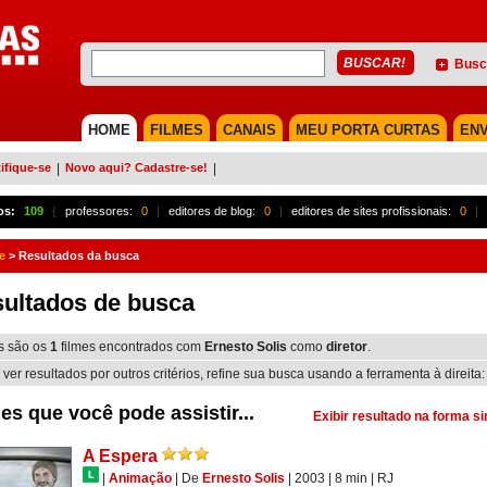
Busc
HOME
FILMES
CANAIS
MEU PORTA CURTAS
ENV
ifique-se
|
Novo aqui? Cadastre-se!
|
os:
109
{
professores:
0
|
editores de blog:
0
|
editores de sites profissionais:
0
|
e
>
Resultados da busca
ultados de busca
s são os
1
filmes encontrados com
Ernesto Solis
como
diretor
.
 ver resultados por outros critérios, refine sua busca usando a ferramenta à direita:
es que você pode assistir...
Exibir resultado na forma s
A Espera
|
Animação
|
De
Ernesto Solis
| 2003
| 8 min
|
RJ