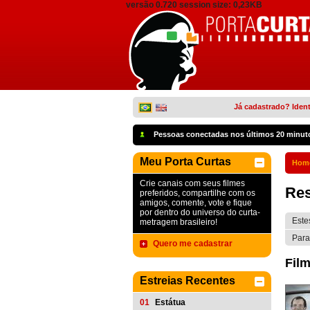
versão 0.720 session size: 0,23KB
Já cadastrado? Ident
Pessoas conectadas nos últimos 20 minut
Meu Porta Curtas
Hom
Crie canais com seus filmes
Res
preferidos, compartilhe com os
amigos, comente, vote e fique
por dentro do universo do curta-
Este
metragem brasileiro!
Para
Quero me cadastrar
Film
Estreias Recentes
01
Estátua