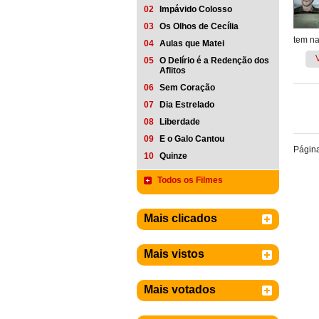
02
Impávido Colosso
03
Os Olhos de Cecília
tem n
04
Aulas que Matei
05
O Delírio é a Redenção dos
Aflitos
06
Sem Coração
07
Dia Estrelado
08
Liberdade
09
E o Galo Cantou
Págin
10
Quinze
Todos os Filmes
Mais clicados
Mais vistos
Mais votados