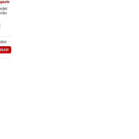
gaele
otel.
 não
ados