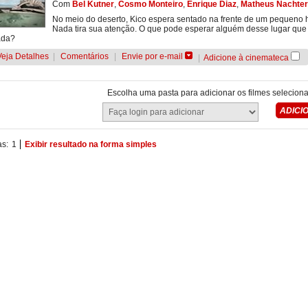
Com
Bel Kutner
,
Cosmo Monteiro
,
Enrique Diaz
,
Matheus Nachter
No meio do deserto, Kico espera sentado na frente de um pequeno h
Nada tira sua atenção. O que pode esperar alguém desse lugar que
ada?
Veja Detalhes
|
Comentários
|
Envie por e-mail
|
Adicione à cinemateca
Escolha uma pasta para adicionar os filmes selecion
as:
1
Exibir resultado na forma simples