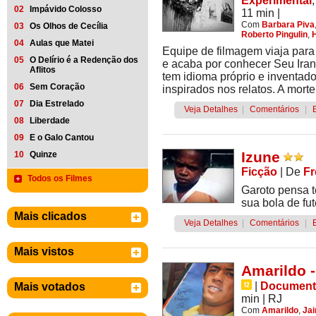
Experimental
02
Impávido Colosso
11 min
|
Com
Barbara Piva
03
Os Olhos de Cecília
Roberto Pingulin
,
04
Aulas que Matei
Equipe de filmagem viaja par
05
O Delírio é a Redenção dos
e acaba por conhecer Seu Iran
Aflitos
tem idioma próprio e inventado
06
Sem Coração
inspirados nos relatos. A morte
07
Dia Estrelado
Veja Detalhes
|
Comentários
|
08
Liberdade
09
E o Galo Cantou
Izune
10
Quinze
Ficção
|
De
Fr
Todos os Filmes
Garoto pensa te
sua bola de fut
Mais clicados
Veja Detalhes
|
Comentários
|
Mais vistos
Amarildo 
|
Document
Mais votados
min
|
RJ
Com
Amarildo
,
Jai