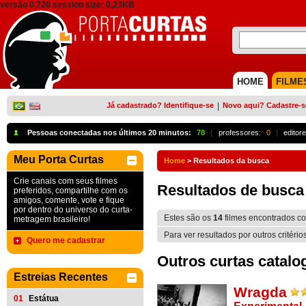
versão 0.720 session size: 0,23KB
HOME
FILME
Já cadastrado? Identifique-se
|
Novo aqui? Cadastre-s
Pessoas conectadas nos últimos 20 minutos:
78
{
professores:
0
|
editore
Meu Porta Curtas
Home
>
Resultados da busca
Crie canais com seus filmes
Resultados de busca
preferidos, compartilhe com os
amigos, comente, vote e fique
por dentro do universo do curta-
Estes são os
14
filmes encontrados 
metragem brasileiro!
Para ver resultados por outros critério
Quero me cadastrar
Outros curtas catalo
Estreias Recentes
Wragda
01
Estátua