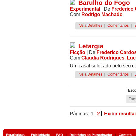
Barulho do Fogo
Experimental
|
De
Frederico
Com
Rodrigo Machado
Veja Detalhes
|
Comentários
|
Letargia
Ficção
|
De
Frederico Cardo
Com
Claudia Rodrigues
,
Luc
Um casal sufocado pelo seu co
Veja Detalhes
|
Comentários
|
Esco
Páginas:
1
2
Exibir result
Estatísticas
|
Publicidade
|
FAQ
|
Relatórios ao Patrocinador
|
Contato