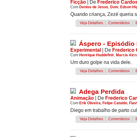
Ficção
|
De
Frederico Cardo
Com
Denise de Jesus
,
Dom
,
Edson Hi
Quando criança, Zezé queria s
Veja Detalhes
|
Comentários
|
Áspero - Episódio I
Experimental
|
De
Frederico
Com
Henrique Haddefinir
,
Marcia Aic
Um duro golpe na vida dele.
Veja Detalhes
|
Comentários
|
Adega Perdida
Animação
|
De
Frederico Ca
Com
Erik Oliveira
,
Felipe Cataldo
,
Flav
Diego em trabalho de parto cultu
Veja Detalhes
|
Comentários
|