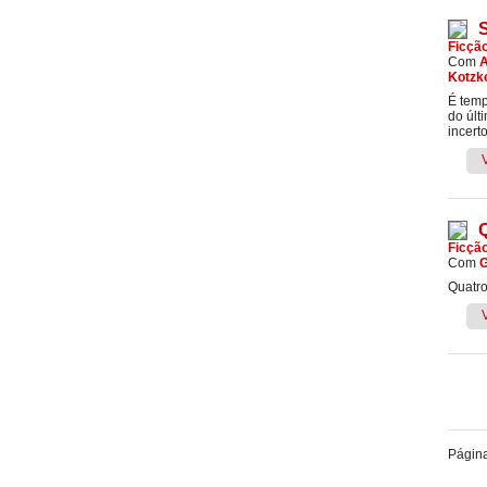
Ficçã
Com
A
Kotzk
É temp
do últ
incert
Ficçã
Com
G
Quatro
Págin