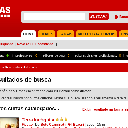
Busc
HOME
FILMES
CANAIS
MEU PORTA CURTAS
ENV
ifique-se
|
Novo aqui? Cadastre-se!
|
os:
44
{
professores:
0
|
editores de blog:
0
|
editores de sites profissionais:
0
|
u
e
>
Resultados da busca
ultados de busca
s são os
5
filmes encontrados com
Gil Baroni
como
diretor
.
 ver resultados por outros critérios, refine sua busca usando a ferramenta à direita:
os curtas catalogados...
Exibir resultado na forma s
Terra Incógnita
Ficção
|
De
Beto Carminatti
,
Gil Baroni
| 2005
| 15 min
|