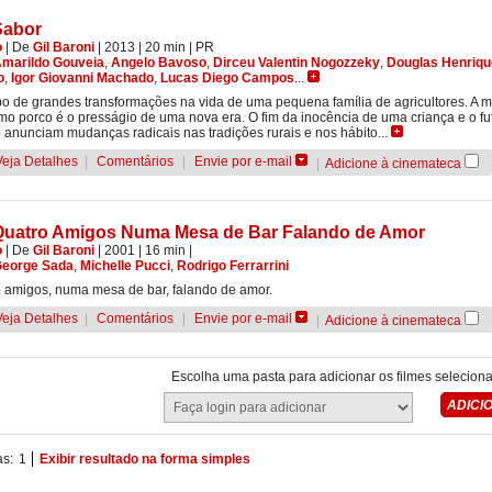
Sabor
o
|
De
Gil Baroni
| 2013
| 20 min
|
PR
marildo Gouveia
,
Angelo Bavoso
,
Dirceu Valentin Nogozzeky
,
Douglas Henriqu
o
,
Igor Giovanni Machado
,
Lucas Diego Campos
...
o de grandes transformações na vida de uma pequena família de agricultores. A m
imo porco é o presságio de uma nova era. O fim da inocência de uma criança e o fu
o anunciam mudanças radicais nas tradições rurais e nos hábito...
Veja Detalhes
|
Comentários
|
Envie por e-mail
|
Adicione à cinemateca
Quatro Amigos Numa Mesa de Bar Falando de Amor
o
|
De
Gil Baroni
| 2001
| 16 min
|
eorge Sada
,
Michelle Pucci
,
Rodrigo Ferrarrini
 amigos, numa mesa de bar, falando de amor.
Veja Detalhes
|
Comentários
|
Envie por e-mail
|
Adicione à cinemateca
Escolha uma pasta para adicionar os filmes selecion
as:
1
Exibir resultado na forma simples