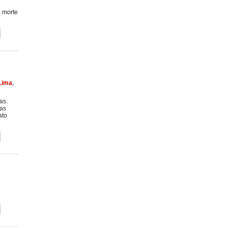
a morte
Lima
,
as.
das
ato