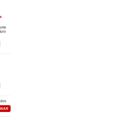
e
orte
turo
ados