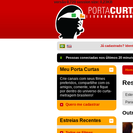
versão 0.720 session size: 0,23KB
Já cadastrado? Ident
Pessoas conectadas nos últimos 20 minut
Meu Porta Curtas
Hom
Crie canais com seus filmes
Res
preferidos, compartilhe com os
amigos, comente, vote e fique
por dentro do universo do curta-
Este
metragem brasileiro!
Para
Quero me cadastrar
Outr
Estreias Recentes
Todos os Filmes