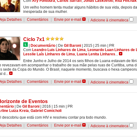
Com
Ary Fontoura
,
Carlos Sarraff
,
Jonas Laskovski
,
Rita Felchak
Um velho homem tenta mudar alguns hábitos de sua vida, depois d
inesperada de sua mulher.
Veja Detalhes
|
Comentários
|
Envie por e-mail
|
Adicione à cinemateca
Ciclo 7x1
|
Documentário
|
De
Gil Baroni
| 2015
| 25 min
|
PR
Com
Leandro Luis Linhares de Lima
,
Leonardo Luan Linhares de 
Lesslie Laí­s Linhares de Lima
,
Luana Lenita Linhares
...
Entre Junho e Julho de 2014 os seis filhos de Luana estavam de féri
e revezavam em acompanhar o trabalho de sua mãe pelas ruas de Curitiba, uma 
s sede da Copa do Mundo. O Brasil, naquele momento, buscava o hexa campeon
l d...
Veja Detalhes
|
Comentários
|
Envie por e-mail
|
Adicione à cinemateca
Horizonte de Eventos
entário
|
De
Gil Baroni
| 2016
| 15 min
|
PR
rline Luiza Kreia
,
Gabriel Comicholi
l descobriu que está com HIV e resolveu contar pra todo mundo.
Veja Detalhes
|
Comentários
|
Envie por e-mail
|
Adicione à cinemateca