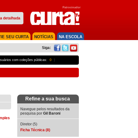
Patrocinador
a detalhada
IE SEU CURTA
NOTÍCIAS
NA ESCOLA
Siga:
suários com coleções públicas:
0
}
Refine a sua busca
Navegue pelos resultados da
pesquisa por
Gil Baroni
imples
Diretor (5)
Ficha Técnica (8)