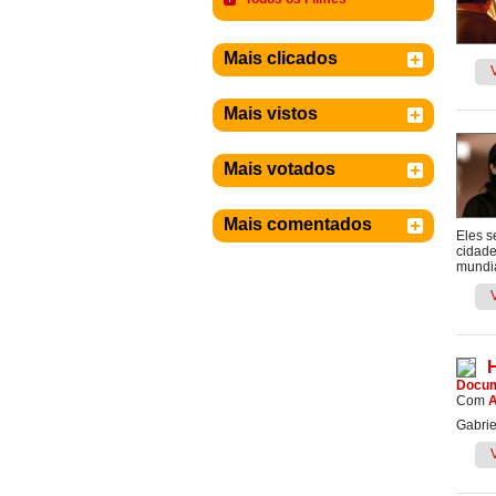
Mais clicados
Mais vistos
Mais votados
Mais comentados
Eles s
cidade
mundia
Docum
Com
A
Gabrie