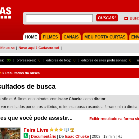
Busc
HOME
FILMES
CANAIS
MEU PORTA CURTAS
ENV
ifique-se
|
Novo aqui? Cadastre-se!
|
os:
30
{
professores:
0
|
editores de blog:
0
|
editores de sites profissionais:
0
|
u
e
>
Resultados da busca
ultados de busca
s são os
6
filmes encontrados com
Isaac Chueke
como
diretor
.
 ver resultados por outros critérios, refine sua busca usando a ferramenta à direita:
es que você pode assistir...
Exibir resultado na forma s
Feira Livre
|
Documentário
|
De
Isaac Chueke
| 2003
| 18 min
|
RJ