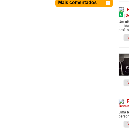
Mais comentados
|
D
Um olh
torcid
profis
Docum
Uma bu
person