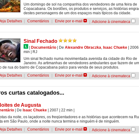
Um domingo de sol na companhia dos vendedores de uma feira de
Copacabana. Os bordões, os produtos e serviços, as histórias engr
destes personagens de um dos espaços mais típicos da cidade.
Veja Detalhes
|
Comentários
|
Envie por e-mail
|
Adicione à cinemateca
Sinal Fechado
|
Documentário
|
De
Alexandre Obraczka
,
Isaac Chueke
| 2006
min
|
RJ
Um sinal fechado numa movimentada avenida da cidade do Rio de
Janeiro. As artimanhas de vendedores ambulantes que fazem de u
 de rua do bairro de Copacabana palco para venda de seus produtos.
Veja Detalhes
|
Comentários
|
Envie por e-mail
|
Adicione à cinemateca
os curtas catalogados...
Noites de Augusta
entário
|
De
Isaac Chueke
| 2007
| 22 min
|
otas da noite, os laçadores, os freqüentadores e as histórias que acontecem na R
a em São Paulo, onde a noite nunca termina e ninguém é de ninguém.
Veja Detalhes
|
Comentários
|
Envie por e-mail
|
Adicione à cinemateca