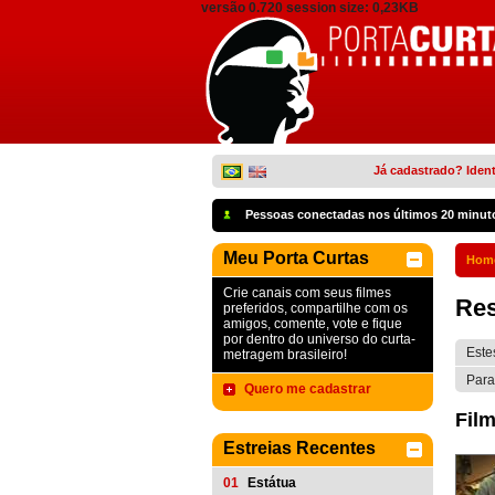
versão 0.720 session size: 0,23KB
Já cadastrado? Ident
Pessoas conectadas nos últimos 20 minut
Meu Porta Curtas
Hom
Crie canais com seus filmes
Res
preferidos, compartilhe com os
amigos, comente, vote e fique
por dentro do universo do curta-
Este
metragem brasileiro!
Para
Quero me cadastrar
Film
Estreias Recentes
01
Estátua