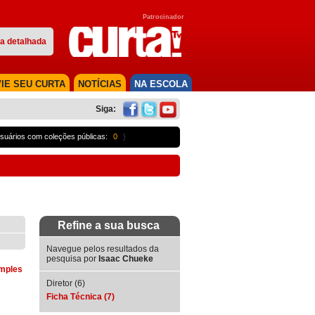
Patrocinador
a detalhada
IE SEU CURTA
NOTÍCIAS
NA ESCOLA
Siga:
suários com coleções públicas:
0
}
Refine a sua busca
Navegue pelos resultados da
pesquisa por
Isaac Chueke
imples
Diretor (6)
Ficha Técnica (7)