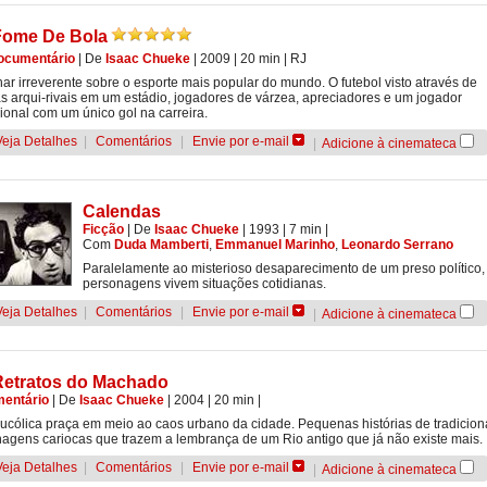
Fome De Bola
ocumentário
|
De
Isaac Chueke
| 2009
| 20 min
|
RJ
ar irreverente sobre o esporte mais popular do mundo. O futebol visto através de
as arqui-rivais em um estádio, jogadores de várzea, apreciadores e um jogador
sional com um único gol na carreira.
Veja Detalhes
|
Comentários
|
Envie por e-mail
|
Adicione à cinemateca
Calendas
Ficção
|
De
Isaac Chueke
| 1993
| 7 min
|
Com
Duda Mamberti
,
Emmanuel Marinho
,
Leonardo Serrano
Paralelamente ao misterioso desaparecimento de um preso político,
personagens vivem situações cotidianas.
Veja Detalhes
|
Comentários
|
Envie por e-mail
|
Adicione à cinemateca
Retratos do Machado
entário
|
De
Isaac Chueke
| 2004
| 20 min
|
cólica praça em meio ao caos urbano da cidade. Pequenas histórias de tradicion
agens cariocas que trazem a lembrança de um Rio antigo que já não existe mais.
Veja Detalhes
|
Comentários
|
Envie por e-mail
|
Adicione à cinemateca