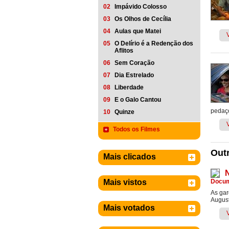
02
Impávido Colosso
03
Os Olhos de Cecília
04
Aulas que Matei
05
O Delírio é a Redenção dos
Aflitos
06
Sem Coração
07
Dia Estrelado
08
Liberdade
09
E o Galo Cantou
pedaço
10
Quinze
Todos os Filmes
Outr
Mais clicados
Mais vistos
Docum
As gar
August
Mais votados