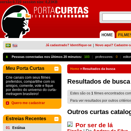
versão 0.720 session size: 0,23KB
HOME
FILME
Já cadastrado? Identifique-se
|
Novo aqui? Cadastre-s
Pessoas conectadas nos últimos 20 minutos:
103
{
professores:
0
|
edito
Meu Porta Curtas
Home
>
Resultados da busca
Crie canais com seus filmes
Resultados de busca
preferidos, compartilhe com os
amigos, comente, vote e fique
por dentro do universo do curta-
Estes são os
1
filmes encontrados co
metragem brasileiro!
Para ver resultados por outros critério
Quero me cadastrar
Outros curtas catalo
Estreias Recentes
Por ser de lá
01
Estátua