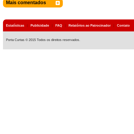
Mais comentados
Estatísticas
|
Publicidade
|
FAQ
|
Relatórios ao Patrocinador
|
Contato
Porta Curtas © 2015 Todos os direitos reservados.