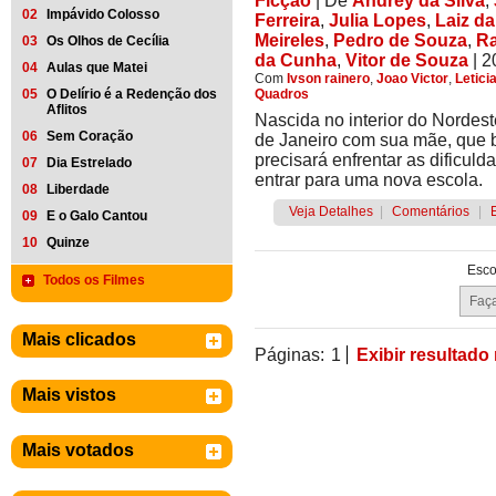
Ficção
|
De
Andrey da Silva
,
02
Impávido Colosso
Ferreira
,
Julia Lopes
,
Laiz da
Meireles
,
Pedro de Souza
,
Ra
03
Os Olhos de Cecília
da Cunha
,
Vitor de Souza
| 
04
Aulas que Matei
Com
Ivson rainero
,
Joao Victor
,
Leticia
05
O Delírio é a Redenção dos
Quadros
Aflitos
Nascida no interior do Nordest
06
Sem Coração
de Janeiro com sua mãe, que b
precisará enfrentar as dificu
07
Dia Estrelado
entrar para uma nova escola.
08
Liberdade
Veja Detalhes
|
Comentários
|
09
E o Galo Cantou
10
Quinze
Esco
Todos os Filmes
Mais clicados
Páginas:
1
Exibir resultado
Mais vistos
Mais votados