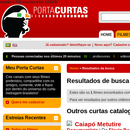
versão 0.720 session size: 0,23KB
HOME
FILME
Já cadastrado? Identifique-se
|
Novo aqui? Cadastre-s
Pessoas conectadas nos últimos 20 minutos:
18
{
professores:
0
|
editore
Meu Porta Curtas
Home
>
Resultados da busca
Crie canais com seus filmes
Resultados de busca
preferidos, compartilhe com os
amigos, comente, vote e fique
por dentro do universo do curta-
Estes são os
1
filmes encontrados co
metragem brasileiro!
Para ver resultados por outros critério
Quero me cadastrar
Outros curtas catalo
Estreias Recentes
Caiapó Metutire
Todos os Filmes