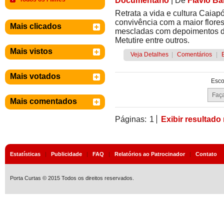
Documentário
|
De
Flavio B
Retrata a vida e cultura Caiapó
convivência com a maior flores
Mais clicados
mescladas com depoimentos de
Metutire entre outros.
Mais vistos
Veja Detalhes
|
Comentários
|
Mais votados
Esco
Mais comentados
Páginas:
1
Exibir resultado
Estatísticas
|
Publicidade
|
FAQ
|
Relatórios ao Patrocinador
|
Contato
Porta Curtas © 2015 Todos os direitos reservados.