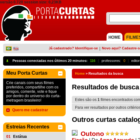
versão 0.720 session size: 0,23KB
HOME
FILME
Já cadastrado? Identifique-se
|
Novo aqui? Cadastre-s
Pessoas conectadas nos últimos 20 minutos:
116
{
professores:
0
|
edito
Meu Porta Curtas
Home
>
Resultados da busca
Crie canais com seus filmes
Resultados de busca
preferidos, compartilhe com os
amigos, comente, vote e fique
por dentro do universo do curta-
Estes são os
1
filmes encontrados co
metragem brasileiro!
Para ver resultados por outros critério
Quero me cadastrar
Outros curtas catalo
Estreias Recentes
Outono
01
Estátua