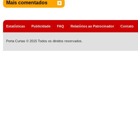
Mais comentados
Estatísticas
|
Publicidade
|
FAQ
|
Relatórios ao Patrocinador
|
Contato
Porta Curtas © 2015 Todos os direitos reservados.