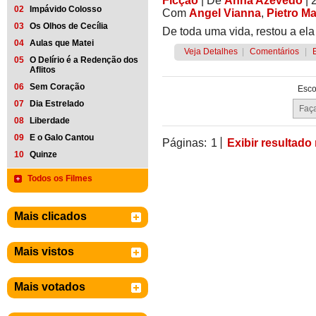
Ficção
|
De
Anna Azevedo
| 
02
Impávido Colosso
Com
Angel Vianna
,
Pietro Ma
03
Os Olhos de Cecília
De toda uma vida, restou a e
04
Aulas que Matei
Veja Detalhes
|
Comentários
|
05
O Delírio é a Redenção dos
Aflitos
06
Sem Coração
Esco
07
Dia Estrelado
08
Liberdade
09
E o Galo Cantou
Páginas:
1
Exibir resultado
10
Quinze
Todos os Filmes
Mais clicados
Mais vistos
Mais votados