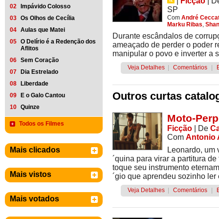
|
Ficção
|
D
02
Impávido Colosso
SP
Com
André Cecca
03
Os Olhos de Cecília
Marku Ribas
,
Shan
04
Aulas que Matei
Durante escândalos de corrupç
05
O Delírio é a Redenção dos
ameaçado de perder o poder r
Aflitos
manipular o povo e inverter a s
06
Sem Coração
Veja Detalhes
|
Comentários
|
07
Dia Estrelado
08
Liberdade
Outros curtas catalo
09
E o Galo Cantou
10
Quinze
Moto-Perp
Todos os Filmes
Ficção
|
De
Ca
Com
Antonio 
Mais clicados
Leonardo, um v
´quina para virar a partitura d
toque seu instrumento eternam
Mais vistos
´gio que aprendeu sozinho ler e i
Veja Detalhes
|
Comentários
|
Mais votados