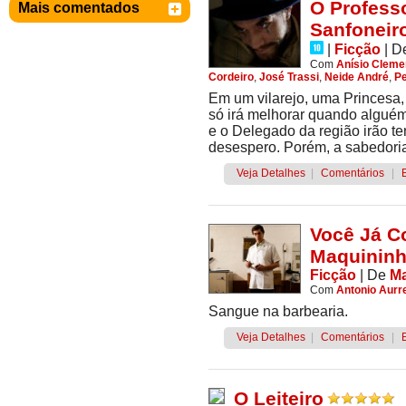
O Professo
Mais comentados
Sanfoneir
|
Ficção
|
D
Com
Anísio Cleme
Cordeiro
,
José Trassi
,
Neide André
,
P
Em um vilarejo, uma Princesa, 
só irá melhorar quando alguém 
e o Delegado da região irão t
desespero. Porém, a sabedoria
Veja Detalhes
|
Comentários
|
Você Já C
Maquinin
Ficção
|
De
Ma
Com
Antonio Aurr
Sangue na barbearia.
Veja Detalhes
|
Comentários
|
O Leiteiro