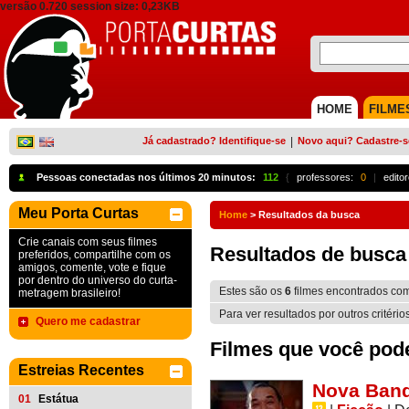
versão 0.720 session size: 0,23KB
HOME
FILME
Já cadastrado? Identifique-se
|
Novo aqui? Cadastre-s
Pessoas conectadas nos últimos 20 minutos:
112
{
professores:
0
|
edito
Meu Porta Curtas
Home
>
Resultados da busca
Crie canais com seus filmes
Resultados de busca
preferidos, compartilhe com os
amigos, comente, vote e fique
por dentro do universo do curta-
Estes são os
6
filmes encontrados co
metragem brasileiro!
Para ver resultados por outros critério
Quero me cadastrar
Filmes que você pode 
Estreias Recentes
Nova Band
01
Estátua