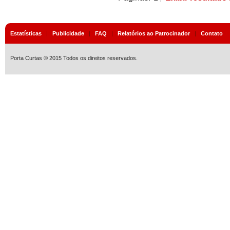
Estatísticas
|
Publicidade
|
FAQ
|
Relatórios ao Patrocinador
|
Contato
Porta Curtas © 2015 Todos os direitos reservados.