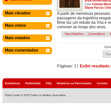
Documentári
Com
Antonio Mart
Eliane Parras Chin
Mais clicados
A partir de memórias pessoais d
passagens da trajetória resga
filme faz um retrato da Vila e 
Mais vistos
conviver ao longo dos anos.
Veja Detalhes
|
Comentários
|
Mais votados
Esco
Mais comentados
Páginas:
1
Exibir resultado
Estatísticas
|
Publicidade
|
FAQ
|
Relatórios ao Patrocinador
|
Contato
Porta Curtas © 2015 Todos os direitos reservados.