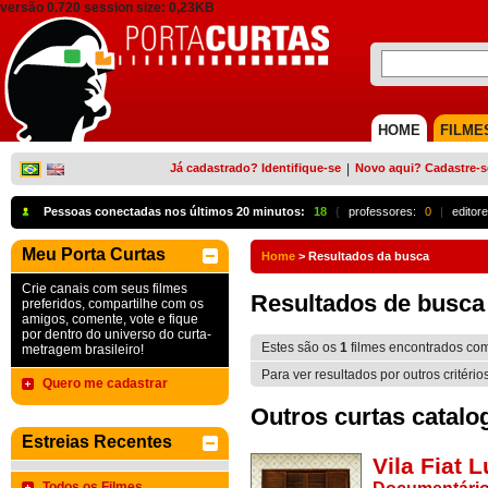
versão 0.720 session size: 0,23KB
HOME
FILME
Já cadastrado? Identifique-se
|
Novo aqui? Cadastre-s
Pessoas conectadas nos últimos 20 minutos:
18
{
professores:
0
|
editore
Meu Porta Curtas
Home
>
Resultados da busca
Crie canais com seus filmes
Resultados de busca
preferidos, compartilhe com os
amigos, comente, vote e fique
por dentro do universo do curta-
Estes são os
1
filmes encontrados co
metragem brasileiro!
Para ver resultados por outros critério
Quero me cadastrar
Outros curtas catalo
Estreias Recentes
Vila Fiat 
Todos os Filmes