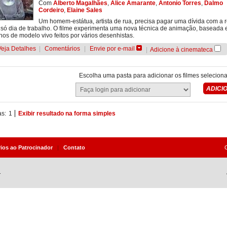
Com
Alberto Magalhães
,
Alice Amarante
,
Antonio Torres
,
Dalmo
Cordeiro
,
Elaine Sales
Um homem-estátua, artista de rua, precisa pagar uma dívida com a 
só dia de trabalho. O filme experimenta uma nova técnica de animação, baseada
os de modelo vivo feitos por vários desenhistas.
Veja Detalhes
|
Comentários
|
Envie por e-mail
|
Adicione à cinemateca
Escolha uma pasta para adicionar os filmes selecion
as:
1
Exibir resultado na forma simples
rios ao Patrocinador
|
Contato
.