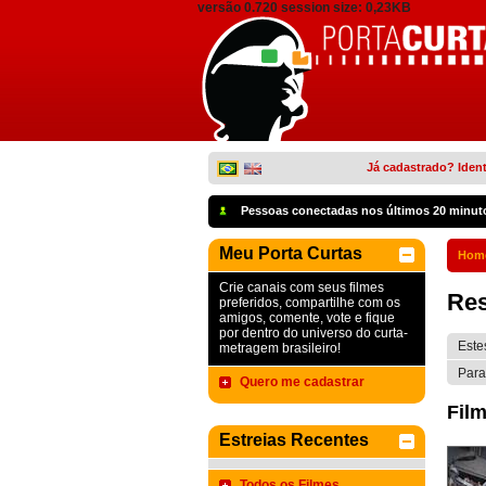
versão 0.720 session size: 0,23KB
Já cadastrado? Ident
Pessoas conectadas nos últimos 20 minut
Meu Porta Curtas
Hom
Crie canais com seus filmes
Res
preferidos, compartilhe com os
amigos, comente, vote e fique
por dentro do universo do curta-
Este
metragem brasileiro!
Para
Quero me cadastrar
Film
Estreias Recentes
Todos os Filmes