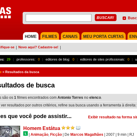
Busc
HOME
FILMES
CANAIS
MEU PORTA CURTAS
ENV
ifique-se
|
Novo aqui? Cadastre-se!
|
os:
29
{
professores:
0
|
editores de blog:
0
|
editores de sites profissionais:
0
|
u
e
>
Resultados da busca
ultados de busca
s são os
1
filmes encontrados com
Antonio Torres
no
elenco
.
 ver resultados por outros critérios, refine sua busca usando a ferramenta à direita:
es que você pode assistir...
Exibir resultado na forma s
Homem Estátua
|
Animação
,
Ficção
|
De
Marcos Magalhães
| 2007
| 9 min
|
RJ