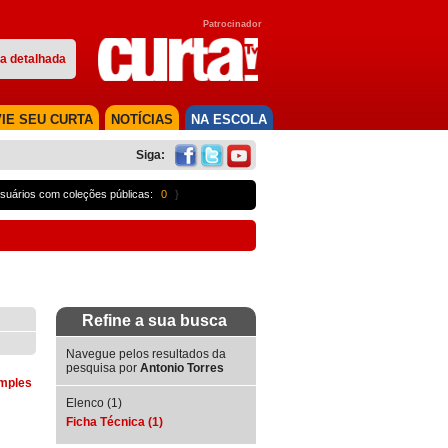
Patrocinador
a detalhada
IE SEU CURTA
NOTÍCIAS
NA ESCOLA
Siga:
suários com coleções públicas:
0
}
Refine a sua busca
Navegue pelos resultados da
pesquisa por
Antonio Torres
imples
Elenco (1)
Ficha Técnica (1)