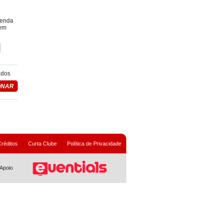
renda
 em
ados
Créditos
|
Curta Clube
|
Política de Privacidade
Apoio