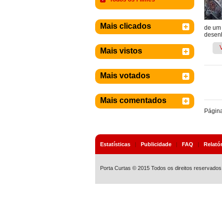
Mais clicados
de um 
desenh
Mais vistos
Mais votados
Mais comentados
Págin
Estatísticas
|
Publicidade
|
FAQ
|
Relató
Porta Curtas © 2015 Todos os direitos reservados