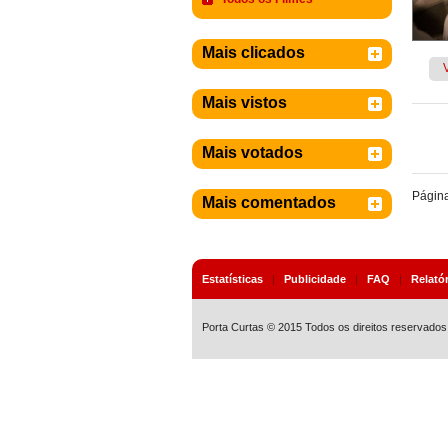
Mais clicados
Mais vistos
Mais votados
Págin
Mais comentados
Estatísticas
|
Publicidade
|
FAQ
|
Relató
Porta Curtas © 2015 Todos os direitos reservados