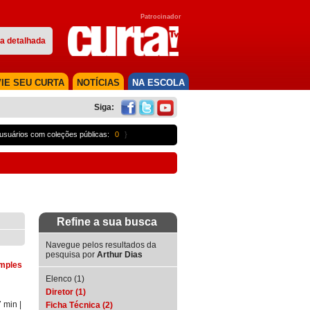
Patrocinador
a detalhada
IE SEU CURTA
NOTÍCIAS
NA ESCOLA
Siga:
usuários com coleções públicas:
0
}
Refine a sua busca
Navegue pelos resultados da
pesquisa por
Arthur Dias
imples
Elenco (1)
Diretor (1)
7 min
|
Ficha Técnica (2)