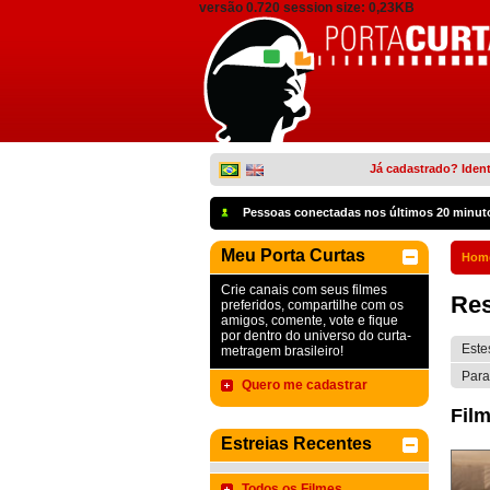
versão 0.720 session size: 0,23KB
Já cadastrado? Ident
Pessoas conectadas nos últimos 20 minut
Meu Porta Curtas
Hom
Crie canais com seus filmes
Res
preferidos, compartilhe com os
amigos, comente, vote e fique
por dentro do universo do curta-
Este
metragem brasileiro!
Para
Quero me cadastrar
Film
Estreias Recentes
Todos os Filmes