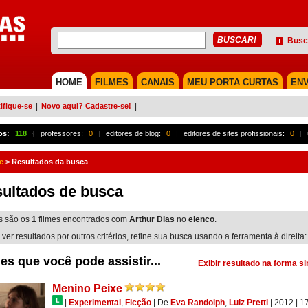
Busc
HOME
FILMES
CANAIS
MEU PORTA CURTAS
ENV
ifique-se
|
Novo aqui? Cadastre-se!
|
os:
118
{
professores:
0
|
editores de blog:
0
|
editores de sites profissionais:
0
|
e
>
Resultados da busca
ultados de busca
s são os
1
filmes encontrados com
Arthur Dias
no
elenco
.
 ver resultados por outros critérios, refine sua busca usando a ferramenta à direita:
es que você pode assistir...
Exibir resultado na forma s
Menino Peixe
|
Experimental
,
Ficção
|
De
Eva Randolph
,
Luiz Pretti
| 2012
| 1