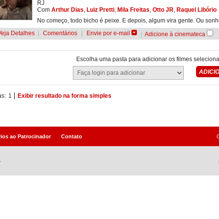
RJ
Com
Arthur Dias
,
Luiz Pretti
,
Mila Freitas
,
Otto JR
,
Raquel Libório
No começo, todo bicho é peixe. E depois, algum vira gente. Ou sonh
Veja Detalhes
|
Comentários
|
Envie por e-mail
|
Adicione à cinemateca
Escolha uma pasta para adicionar os filmes selecion
as:
1
Exibir resultado na forma simples
rios ao Patrocinador
|
Contato
.