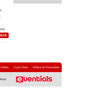
o.
ados
Créditos
|
Curta Clube
|
Política de Privacidade
Apoio