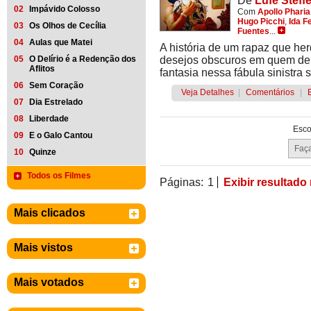
De
Lufe Steff
02
Impávido Colosso
Com
Apollo Pharia
Hugo Picchi
,
Ida F
03
Os Olhos de Cecília
Fuentes
...
04
Aulas que Matei
A história de um rapaz que he
05
O Delírio é a Redenção dos
desejos obscuros em quem dela
Aflitos
fantasia nessa fábula sinistra 
06
Sem Coração
Veja Detalhes
|
Comentários
|
07
Dia Estrelado
08
Liberdade
Esco
09
E o Galo Cantou
10
Quinze
Todos os Filmes
Páginas:
1
Exibir resultado
Mais clicados
Mais vistos
Mais votados