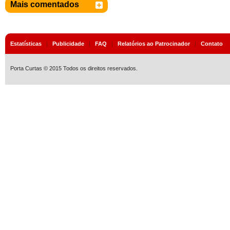
Mais comentados
Estatísticas
|
Publicidade
|
FAQ
|
Relatórios ao Patrocinador
|
Contato
Porta Curtas © 2015 Todos os direitos reservados.