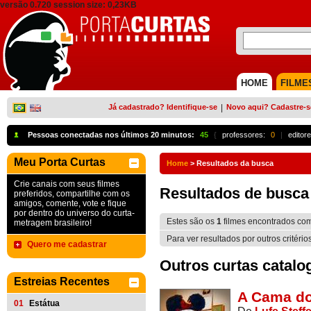
versão 0.720 session size: 0,23KB
HOME
FILME
Já cadastrado? Identifique-se
|
Novo aqui? Cadastre-s
Pessoas conectadas nos últimos 20 minutos:
45
{
professores:
0
|
editore
Meu Porta Curtas
Home
>
Resultados da busca
Crie canais com seus filmes
Resultados de busca
preferidos, compartilhe com os
amigos, comente, vote e fique
por dentro do universo do curta-
Estes são os
1
filmes encontrados co
metragem brasileiro!
Para ver resultados por outros critério
Quero me cadastrar
Outros curtas catalo
Estreias Recentes
A Cama do
01
Estátua