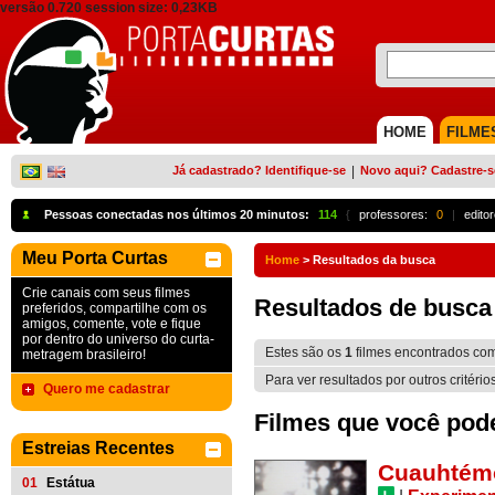
versão 0.720 session size: 0,23KB
HOME
FILME
Já cadastrado? Identifique-se
|
Novo aqui? Cadastre-s
Pessoas conectadas nos últimos 20 minutos:
114
{
professores:
0
|
edito
Meu Porta Curtas
Home
>
Resultados da busca
Crie canais com seus filmes
Resultados de busca
preferidos, compartilhe com os
amigos, comente, vote e fique
por dentro do universo do curta-
Estes são os
1
filmes encontrados co
metragem brasileiro!
Para ver resultados por outros critério
Quero me cadastrar
Filmes que você pode 
Estreias Recentes
Cuauhtém
01
Estátua