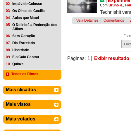
|
Experimen
02
Impávido Colosso
Com
Bruno R.
,
Fou
03
Os Olhos de Cecília
Technishit vers
04
Aulas que Matei
Veja Detalhes
|
Comentários
|
05
O Delírio é a Redenção dos
Aflitos
06
Sem Coração
Esco
07
Dia Estrelado
08
Liberdade
09
E o Galo Cantou
Páginas:
1
Exibir resultado
10
Quinze
Todos os Filmes
Mais clicados
Mais vistos
Mais votados