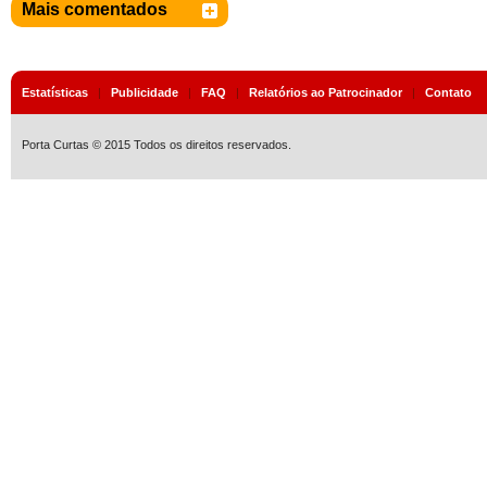
Mais comentados
Estatísticas
|
Publicidade
|
FAQ
|
Relatórios ao Patrocinador
|
Contato
Porta Curtas © 2015 Todos os direitos reservados.