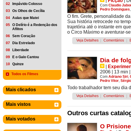
|
Ficção
|
D
02
Impávido Colosso
Com
Claudio Jabo
Pedro Domingues
03
Os Olhos de Cecília
O fim. Grete, personalidade d
04
Aulas que Matei
Sua história retrocede no te
05
O Delírio é a Redenção dos
trajetória até o instante em q
Aflitos
o Circo Máximo e aventurar-se
06
Sem Coração
Veja Detalhes
|
Comentários
|
07
Dia Estrelado
08
Liberdade
09
E o Galo Cantou
Dia de fol
10
Quinze
|
Experimen
2006
| 13 min
|
Todos os Filmes
Com
Adriano Siri
,
Pedro Vitor
,
Sérgi
Todo trabalhador tem seu dia d
Mais clicados
Veja Detalhes
|
Comentários
|
Mais vistos
Outros curtas catalo
Mais votados
O Prisione