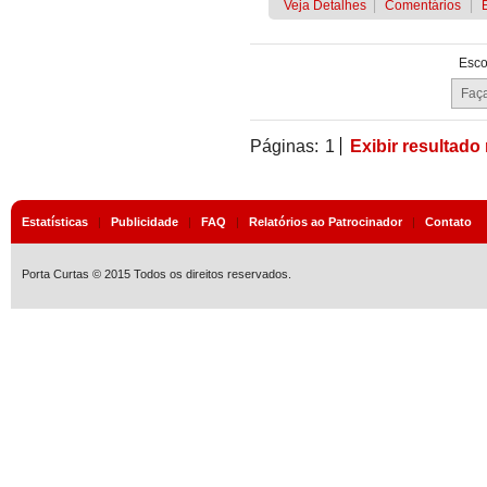
Veja Detalhes
|
Comentários
|
Esco
Páginas:
1
Exibir resultado
Estatísticas
|
Publicidade
|
FAQ
|
Relatórios ao Patrocinador
|
Contato
Porta Curtas © 2015 Todos os direitos reservados.