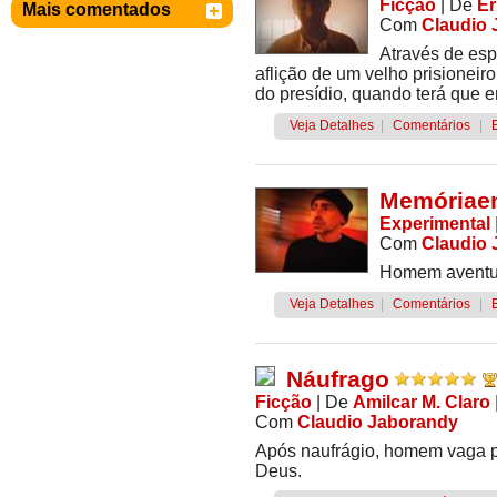
Ficção
|
De
Er
Mais comentados
Com
Claudio
Através de esp
aflição de um velho prisione
do presídio, quando terá que en
Veja Detalhes
|
Comentários
|
Memóriae
Experimental
Com
Claudio
Homem aventura
Veja Detalhes
|
Comentários
|
Náufrago
Ficção
|
De
Amilcar M. Claro
Com
Claudio Jaborandy
Após naufrágio, homem vaga p
Deus.