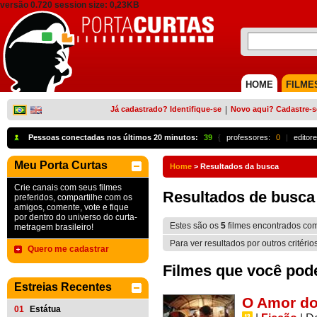
versão 0.720 session size: 0,23KB
HOME
FILME
Já cadastrado? Identifique-se
|
Novo aqui? Cadastre-s
Pessoas conectadas nos últimos 20 minutos:
39
{
professores:
0
|
editore
Meu Porta Curtas
Home
>
Resultados da busca
Crie canais com seus filmes
Resultados de busca
preferidos, compartilhe com os
amigos, comente, vote e fique
por dentro do universo do curta-
Estes são os
5
filmes encontrados co
metragem brasileiro!
Para ver resultados por outros critério
Quero me cadastrar
Filmes que você pode 
Estreias Recentes
O Amor do
01
Estátua