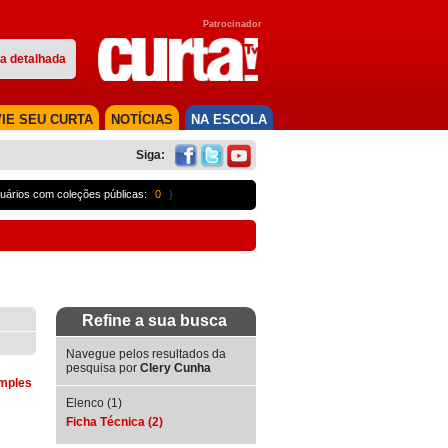
Patrocinador
a detalhada
IE SEU CURTA
NOTÍCIAS
NA ESCOLA
Siga:
uários com coleções públicas:
0
}
Refine a sua busca
Navegue pelos resultados da
pesquisa por
Clery Cunha
imples
Elenco (1)
Ficha Técnica (2)