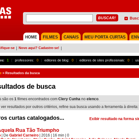
Busc
HOME
FILMES
CANAIS
MEU PORTA CURTAS
ENV
ifique-se
|
Novo aqui? Cadastre-se!
|
os:
1
{
professores:
0
|
editores de blog:
0
|
editores de sites profissionais:
0
|
us
e
>
Resultados da busca
ultados de busca
s são os
1
filmes encontrados com
Clery Cunha
no
elenco
.
 ver resultados por outros critérios, refine sua busca usando a ferramenta à direita:
os curtas catalogados...
Exibir resultado na forma s
Aquela Rua Tão Triumpho
o
|
De
Gabriel Carneiro
| 2016
| 16 min
|
0