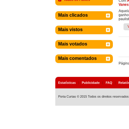
Com
A
Vanes
Aquela
Mais clicados
ganhou
paulis
Mais vistos
Mais votados
Mais comentados
Págin
Estatísticas
|
Publicidade
|
FAQ
|
Relató
Porta Curtas © 2015 Todos os direitos reservados