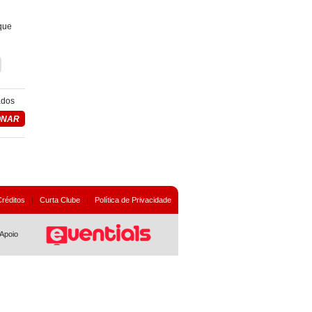
que
ados
Créditos
|
Curta Clube
|
Política de Privacidade
Apoio