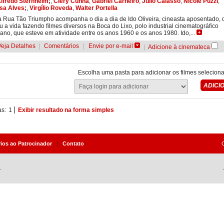
lfredo Sternheim;
,
Clery Cunha
,
Gabriel Carneiro
,
Julio Calasso
,
Nicole Puzzi
,
sa Alves;
,
Virgílio Roveda
,
Walter Portella
 Rua Tão Triumpho acompanha o dia a dia de Ido Oliveira, cineasta aposentado, 
 a vida fazendo filmes diversos na Boca do Lixo, polo industrial cinematográfico
tano, que esteve em atividade entre os anos 1960 e os anos 1980. Ido,...
Veja Detalhes
|
Comentários
|
Envie por e-mail
|
Adicione à cinemateca
Escolha uma pasta para adicionar os filmes selecion
as:
1
Exibir resultado na forma simples
rios ao Patrocinador
|
Contato
.