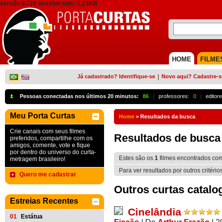
versão 0.720 session size: 0,23KB
HOME
FILME
Já cadastrado? Identifique-se
|
Novo aqui? Cadastre-s
Pessoas conectadas nos últimos 20 minutos:
86
{
professores:
0
|
editore
Meu Porta Curtas
Home
>
Resultados da busca
Crie canais com seus filmes
Resultados de busca
preferidos, compartilhe com os
amigos, comente, vote e fique
por dentro do universo do curta-
Estes são os
1
filmes encontrados co
metragem brasileiro!
Para ver resultados por outros critério
Quero me cadastrar
Outros curtas catalo
Estreias Recentes
Cinelândia
01
Estátua