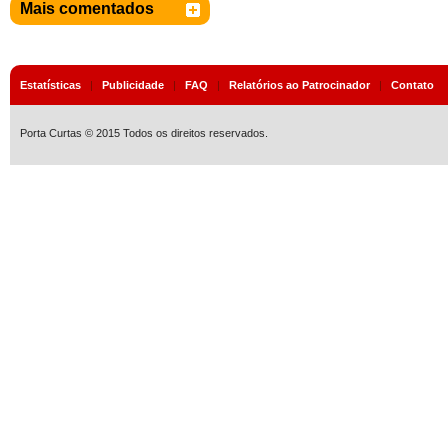
Mais comentados
Estatísticas
|
Publicidade
|
FAQ
|
Relatórios ao Patrocinador
|
Contato
Porta Curtas © 2015 Todos os direitos reservados.