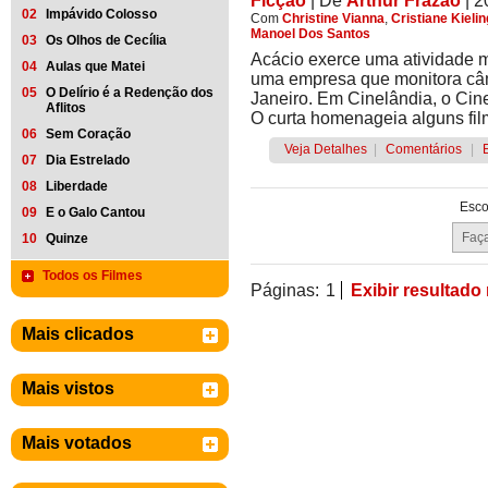
Ficção
|
De
Arthur Frazão
| 
02
Impávido Colosso
Com
Christine Vianna
,
Cristiane Kielin
Manoel Dos Santos
03
Os Olhos de Cecília
Acácio exerce uma atividade m
04
Aulas que Matei
uma empresa que monitora câm
05
O Delírio é a Redenção dos
Janeiro. Em Cinelândia, o Cin
Aflitos
O curta homenageia alguns film
06
Sem Coração
Veja Detalhes
|
Comentários
|
07
Dia Estrelado
08
Liberdade
Esco
09
E o Galo Cantou
10
Quinze
Todos os Filmes
Páginas:
1
Exibir resultado
Mais clicados
Mais vistos
Mais votados