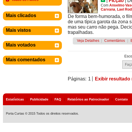
|
Ficção
|
D
Com
Anselmo Vas
Carvana
,
Lael Rod
Mais clicados
De forma bem-humorada, o film
de uma típica garota da zona su
mas seu carro não pega. Decid
Mais vistos
trapalhadas.
Veja Detalhes
|
Comentários
|
Mais votados
Esco
Mais comentados
Páginas:
1
Exibir resultado
Estatísticas
|
Publicidade
|
FAQ
|
Relatórios ao Patrocinador
|
Contato
Porta Curtas © 2015 Todos os direitos reservados.