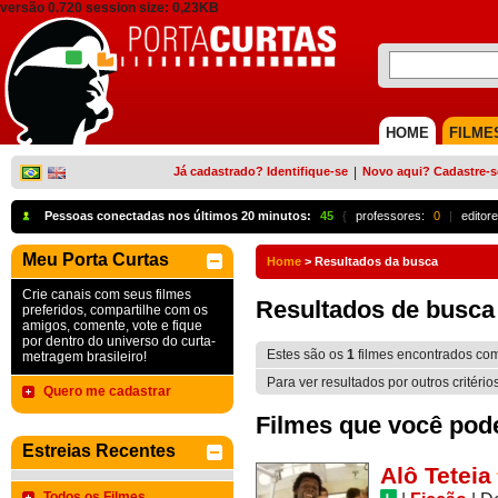
versão 0.720 session size: 0,23KB
HOME
FILME
Já cadastrado? Identifique-se
|
Novo aqui? Cadastre-s
Pessoas conectadas nos últimos 20 minutos:
45
{
professores:
0
|
editore
Meu Porta Curtas
Home
>
Resultados da busca
Crie canais com seus filmes
Resultados de busca
preferidos, compartilhe com os
amigos, comente, vote e fique
por dentro do universo do curta-
Estes são os
1
filmes encontrados co
metragem brasileiro!
Para ver resultados por outros critério
Quero me cadastrar
Filmes que você pode 
Estreias Recentes
Alô Teteia
Todos os Filmes