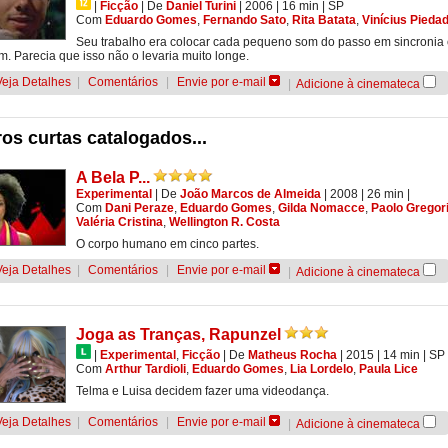
|
Ficção
|
De
Daniel Turini
| 2006
| 16 min
|
SP
Com
Eduardo Gomes
,
Fernando Sato
,
Rita Batata
,
Vinícius Pieda
Seu trabalho era colocar cada pequeno som do passo em sincronia
. Parecia que isso não o levaria muito longe.
Veja Detalhes
|
Comentários
|
Envie por e-mail
|
Adicione à cinemateca
os curtas catalogados...
A Bela P...
Experimental
|
De
João Marcos de Almeida
| 2008
| 26 min
|
Com
Dani Peraze
,
Eduardo Gomes
,
Gilda Nomacce
,
Paolo Gregor
Valéria Cristina
,
Wellington R. Costa
O corpo humano em cinco partes.
Veja Detalhes
|
Comentários
|
Envie por e-mail
|
Adicione à cinemateca
Joga as Tranças, Rapunzel
|
Experimental
,
Ficção
|
De
Matheus Rocha
| 2015
| 14 min
|
SP
Com
Arthur Tardioli
,
Eduardo Gomes
,
Lia Lordelo
,
Paula Lice
Telma e Luisa decidem fazer uma videodança.
Veja Detalhes
|
Comentários
|
Envie por e-mail
|
Adicione à cinemateca