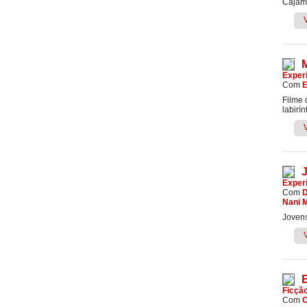
Cajama
M
Exper
Com
Filme 
labirí
J
Exper
Com
D
Nani 
Jovens
Ficçã
Com
C