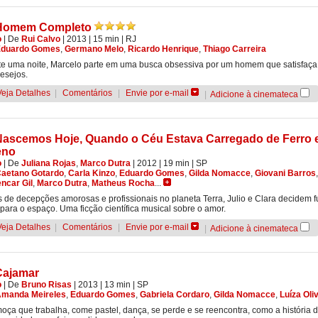
Homem Completo
o
|
De
Rui Calvo
| 2013
| 15 min
|
RJ
Eduardo Gomes
,
Germano Melo
,
Ricardo Henrique
,
Thiago Carreira
e uma noite, Marcelo parte em uma busca obsessiva por um homem que satisfaça
esejos.
Veja Detalhes
|
Comentários
|
Envie por e-mail
|
Adicione à cinemateca
Nascemos Hoje, Quando o Céu Estava Carregado de Ferro 
eno
o
|
De
Juliana Rojas
,
Marco Dutra
| 2012
| 19 min
|
SP
aetano Gotardo
,
Carla Kinzo
,
Eduardo Gomes
,
Gilda Nomacce
,
Giovani Barros
ncar Gil
,
Marco Dutra
,
Matheus Rocha
...
 de decepções amorosas e profissionais no planeta Terra, Julio e Clara decidem f
 para o espaço. Uma ficção científica musical sobre o amor.
Veja Detalhes
|
Comentários
|
Envie por e-mail
|
Adicione à cinemateca
Cajamar
o
|
De
Bruno Risas
| 2013
| 13 min
|
SP
manda Meireles
,
Eduardo Gomes
,
Gabriela Cordaro
,
Gilda Nomacce
,
Luíza Oli
ça que trabalha, come pastel, dança, se perde e se reencontra, como a história 