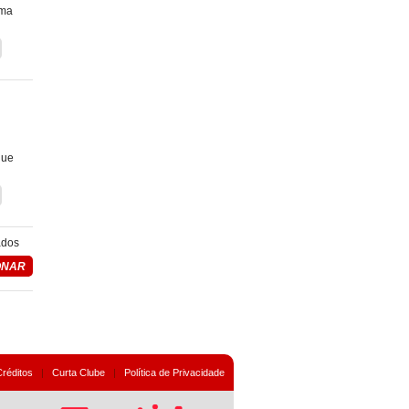
ema
que
ados
Créditos
|
Curta Clube
|
Política de Privacidade