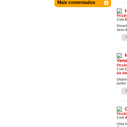
Mais comentados
Ficçã
Com
Durant
seus d
Ven
Ficçã
Com
C
De Ale
Depois
juntos
Ficçã
Com
A
Uma mo