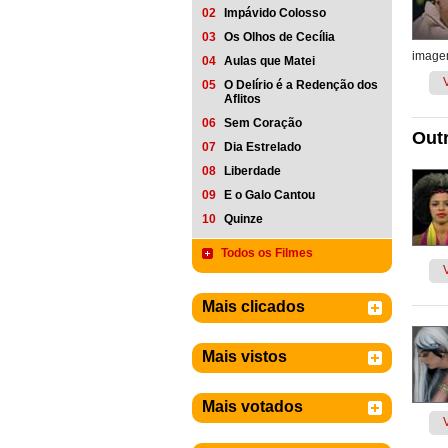
02
Impávido Colosso
03
Os Olhos de Cecília
imagem
04
Aulas que Matei
05
O Delírio é a Redenção dos
Aflitos
06
Sem Coração
Outr
07
Dia Estrelado
08
Liberdade
09
E o Galo Cantou
10
Quinze
Todos os Filmes
Mais clicados
Mais vistos
Mais votados