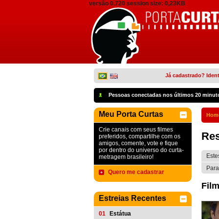
versão 0.720 session size: 0,23KB
Já cadastrado? Ident
Pessoas conectadas nos últimos 20 minut
Meu Porta Curtas
Hom
Crie canais com seus filmes
Res
preferidos, compartilhe com os
amigos, comente, vote e fique
por dentro do universo do curta-
Este
metragem brasileiro!
Para
Quero me cadastrar
Film
Estreias Recentes
01
Estátua