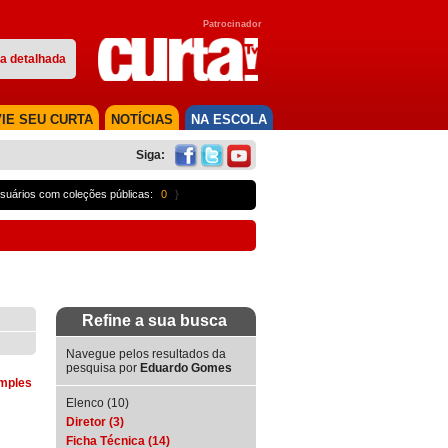
Patrocinador
a detalhada
IE SEU CURTA
NOTÍCIAS
NA ESCOLA
Siga:
suários com coleções públicas:
0
}
Refine a sua busca
Navegue pelos resultados da
pesquisa por
Eduardo Gomes
imples
Elenco (10)
Diretor (3)
Ficha Técnica (14)