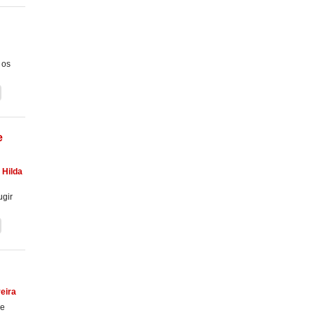
 os
e
,
Hilda
ugir
veira
de