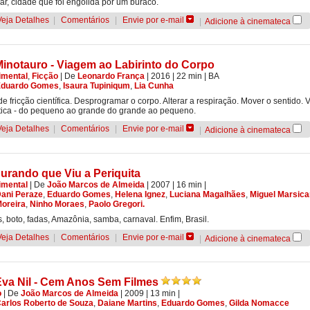
r, cidade que foi engolida por um buraco.
Veja Detalhes
|
Comentários
|
Envie por e-mail
|
Adicione à cinemateca
inotauro - Viagem ao Labirinto do Corpo
imental
,
Ficção
|
De
Leonardo França
| 2016
| 22 min
|
BA
Eduardo Gomes
,
Isaura Tupiniqum
,
Lia Cunha
de fricção científica. Desprogramar o corpo. Alterar a respiração. Mover o sentido.
ntica - do pequeno ao grande do grande ao pequeno.
Veja Detalhes
|
Comentários
|
Envie por e-mail
|
Adicione à cinemateca
urando que Viu a Periquita
imental
|
De
João Marcos de Almeida
| 2007
| 16 min
|
ani Peraze
,
Eduardo Gomes
,
Helena Ignez
,
Luciana Magalhães
,
Miguel Marsic
Moreira
,
Ninho Moraes
,
Paolo Gregori.
, boto, fadas, Amazônia, samba, carnaval. Enfim, Brasil.
Veja Detalhes
|
Comentários
|
Envie por e-mail
|
Adicione à cinemateca
Eva Nil - Cem Anos Sem Filmes
o
|
De
João Marcos de Almeida
| 2009
| 13 min
|
arlos Roberto de Souza
,
Daiane Martins
,
Eduardo Gomes
,
Gilda Nomacce