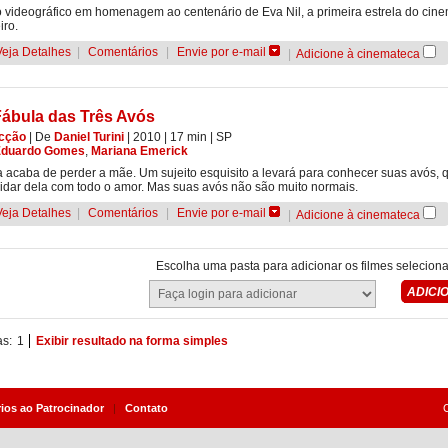
 videográfico em homenagem ao centenário de Eva Nil, a primeira estrela do cin
iro.
Veja Detalhes
|
Comentários
|
Envie por e-mail
|
Adicione à cinemateca
Fábula das Três Avós
icção
|
De
Daniel Turini
| 2010
| 17 min
|
SP
Eduardo Gomes
,
Mariana Emerick
a acaba de perder a mãe. Um sujeito esquisito a levará para conhecer suas avós, 
idar dela com todo o amor. Mas suas avós não são muito normais.
Veja Detalhes
|
Comentários
|
Envie por e-mail
|
Adicione à cinemateca
Escolha uma pasta para adicionar os filmes selecion
as:
1
Exibir resultado na forma simples
rios ao Patrocinador
|
Contato