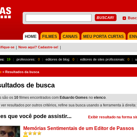
Busc
HOME
FILMES
CANAIS
MEU PORTA CURTAS
ENV
ifique-se
|
Novo aqui? Cadastre-se!
|
os:
19
{
professores:
0
|
editores de blog:
0
|
editores de sites profissionais:
0
|
u
e
>
Resultados da busca
ultados de busca
s são os
10
filmes encontrados com
Eduardo Gomes
no
elenco
.
 ver resultados por outros critérios, refine sua busca usando a ferramenta à direita:
es que você pode assistir...
Exibir resultado na forma s
Memórias Sentimentais de um Editor de Passos