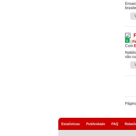
Ensaio
brasile
|
F
Com
Natáli
vão cu
Págin
Estatísticas
|
Publicidade
|
FAQ
|
Relató