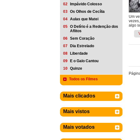
02
Impávido Colosso
03
Os Olhos de Cecília
Um vel
04
Aulas que Matei
vezes,
algo s
05
O Delírio é a Redenção dos
Aflitos
06
Sem Coração
07
Dia Estrelado
08
Liberdade
09
E o Galo Cantou
10
Quinze
Págin
Todos os Filmes
Mais clicados
Mais vistos
Mais votados