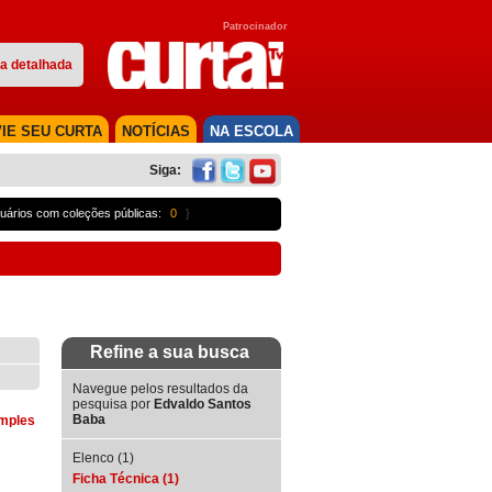
Patrocinador
a detalhada
IE SEU CURTA
NOTÍCIAS
NA ESCOLA
Siga:
uários com coleções públicas:
0
}
Refine a sua busca
Navegue pelos resultados da
pesquisa por
Edvaldo Santos
Baba
imples
Elenco (1)
Ficha Técnica (1)