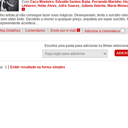
Com
Caco Monteiro
,
Edvaldo Santos Baba
,
Fernando Marinho
,
Ha
Linhares
,
Hebe Alves
,
Jofre Soares
,
Juliana Valente
,
Maria Mene
ho artista já não consegue fazer suas mágicas. Desesperado, tenta o suicídio vári
 sem obter êxito. Decidido a morrer a qualquer preço, arquiteta um super suicídio.
urpreendente acontece....
Veja Detalhes
|
Comentários
|
Envie por e-mail
|
Adicione à cinemateca
Escolha uma pasta para adicionar os filmes selecion
as:
1
Exibir resultado na forma simples