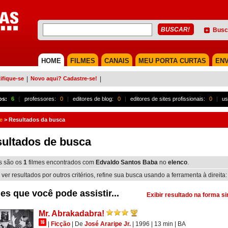
Busc
HOME
FILMES
CANAIS
MEU PORTA CURTAS
ENV
ifique-se
|
Novo aqui? Cadastre-se!
|
os:
6
{
professores:
0
|
editores de blog:
0
|
editores de sites profissionais:
0
|
us
e
>
Resultados da busca
ultados de busca
s são os
1
filmes encontrados com
Edvaldo Santos Baba
no
elenco
.
 ver resultados por outros critérios, refine sua busca usando a ferramenta à direita:
es que você pode assistir...
Exibir resultado na forma s
Mr. Abrakadabra!
|
Ficção
|
De
José Araripe Jr.
| 1996
| 13 min
|
BA