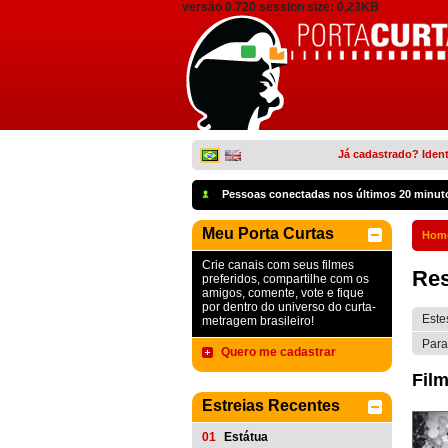
versão 0.720 session size: 0,23KB
Já cadastrado? Ident
Pessoas conectadas nos últimos 20 minut
Meu Porta Curtas
Hom
Crie canais com seus filmes
Res
preferidos, compartilhe com os
amigos, comente, vote e fique
por dentro do universo do curta-
Este
metragem brasileiro!
Para
Quero me cadastrar
Film
Estreias Recentes
01
Estátua