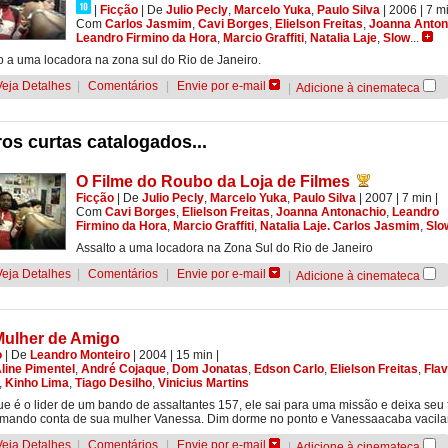
|
Ficção
|
De
Julio Pecly
,
Marcelo Yuka
,
Paulo Silva
| 2006
| 7 m
Com
Carlos Jasmim
,
Cavi Borges
,
Elielson Freitas
,
Joanna Anton
Leandro Firmino da Hora
,
Marcio Graffiti
,
Natalia Laje
,
Slow
...
o a uma locadora na zona sul do Rio de Janeiro.
Veja Detalhes
|
Comentários
|
Envie por e-mail
|
Adicione à cinemateca
os curtas catalogados...
O Filme do Roubo da Loja de Filmes
Ficção
|
De
Julio Pecly
,
Marcelo Yuka
,
Paulo Silva
| 2007
| 7 min
|
Com
Cavi Borges
,
Elielson Freitas
,
Joanna Antonachio
,
Leandro
Firmino da Hora
,
Marcio Graffiti
,
Natalia Laje. Carlos Jasmim
,
Slo
Assalto a uma locadora na Zona Sul do Rio de Janeiro
Veja Detalhes
|
Comentários
|
Envie por e-mail
|
Adicione à cinemateca
Mulher de Amigo
o
|
De
Leandro Monteiro
| 2004
| 15 min
|
line Pimentel
,
André Cojaque
,
Dom Jonatas
,
Edson Carlo
,
Elielson Freitas
,
Flav
,
Kinho Lima
,
Tiago Desilho
,
Vinicius Martins
e é o lider de um bando de assaltantes 157, ele sai para uma missão e deixa seu f
mando conta de sua mulher Vanessa. Dim dorme no ponto e Vanessaacaba vacila
Veja Detalhes
|
Comentários
|
Envie por e-mail
|
Adicione à cinemateca