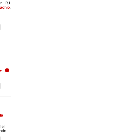
in
|
RJ
achio
,
w
...
ia
iel
ndo.