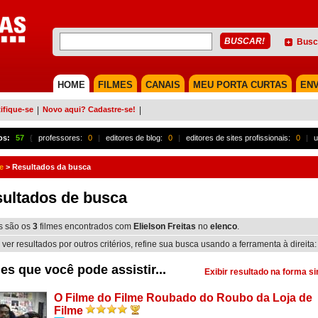
Busc
HOME
FILMES
CANAIS
MEU PORTA CURTAS
ENV
ifique-se
|
Novo aqui? Cadastre-se!
|
os:
57
{
professores:
0
|
editores de blog:
0
|
editores de sites profissionais:
0
|
u
e
>
Resultados da busca
ultados de busca
s são os
3
filmes encontrados com
Elielson Freitas
no
elenco
.
 ver resultados por outros critérios, refine sua busca usando a ferramenta à direita:
es que você pode assistir...
Exibir resultado na forma s
O Filme do Filme Roubado do Roubo da Loja de
Filme