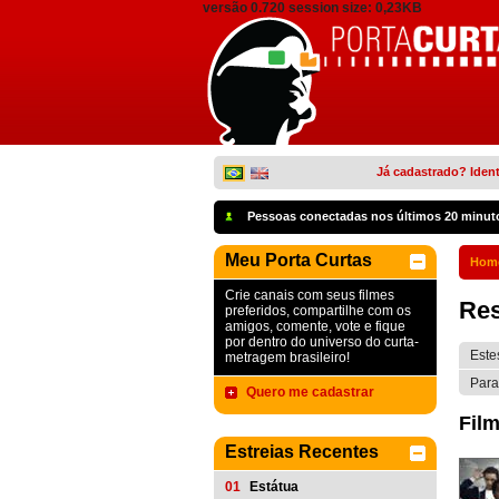
versão 0.720 session size: 0,23KB
Já cadastrado? Ident
Pessoas conectadas nos últimos 20 minut
Meu Porta Curtas
Hom
Crie canais com seus filmes
Res
preferidos, compartilhe com os
amigos, comente, vote e fique
por dentro do universo do curta-
Este
metragem brasileiro!
Para
Quero me cadastrar
Film
Estreias Recentes
01
Estátua