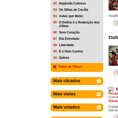
02
Impávido Colosso
03
Os Olhos de Cecília
Assalt
04
Aulas que Matei
05
O Delírio é a Redenção dos
Aflitos
06
Sem Coração
Outr
07
Dia Estrelado
08
Liberdade
09
E o Galo Cantou
10
Quinze
Todos os Filmes
Mais clicados
Mais vistos
Ficçã
Com
A
Souza
Mais votados
Cojaqu
Dim to