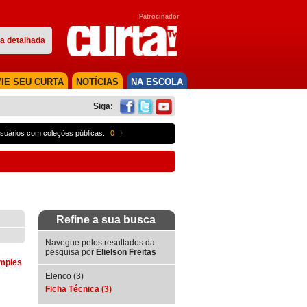
Patrocinador
a detalhada
IE SEU CURTA
NOTÍCIAS
NA ESCOLA
Siga:
suários com coleções públicas:
0
}
Refine a sua busca
Navegue pelos resultados da
pesquisa por
Elielson Freitas
imples
Elenco (3)
Ficha Técnica (3)