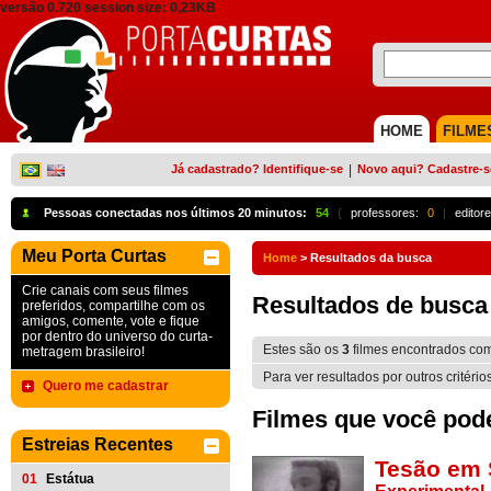
versão 0.720 session size: 0,23KB
HOME
FILME
Já cadastrado? Identifique-se
|
Novo aqui? Cadastre-s
Pessoas conectadas nos últimos 20 minutos:
54
{
professores:
0
|
editore
Meu Porta Curtas
Home
>
Resultados da busca
Crie canais com seus filmes
Resultados de busca
preferidos, compartilhe com os
amigos, comente, vote e fique
por dentro do universo do curta-
Estes são os
3
filmes encontrados co
metragem brasileiro!
Para ver resultados por outros critério
Quero me cadastrar
Filmes que você pode 
Estreias Recentes
Tesão em
01
Estátua