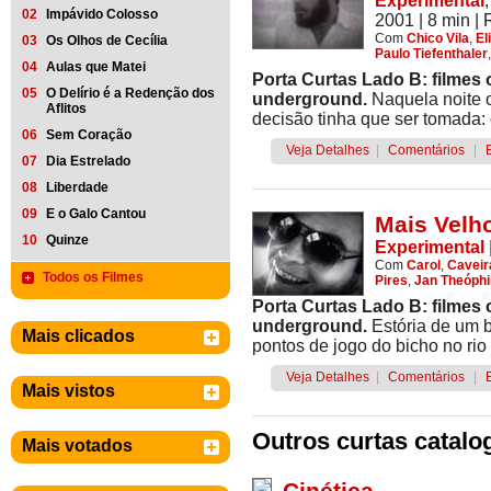
Experimental
02
Impávido Colosso
2001
| 8 min
|
Com
Chico Vila
,
El
03
Os Olhos de Cecília
Paulo Tiefenthaler
04
Aulas que Matei
Porta Curtas Lado B: filmes
05
O Delírio é a Redenção dos
underground.
Naquela noite o
Aflitos
decisão tinha que ser tomada: 
06
Sem Coração
Veja Detalhes
|
Comentários
|
07
Dia Estrelado
08
Liberdade
09
E o Galo Cantou
Mais Velh
10
Quinze
Experimental
Com
Carol
,
Caveir
Todos os Filmes
Pires
,
Jan Theóphi
Porta Curtas Lado B: filmes
underground.
Estória de um 
Mais clicados
pontos de jogo do bicho no rio
Veja Detalhes
|
Comentários
|
Mais vistos
Outros curtas catalo
Mais votados
Cinética