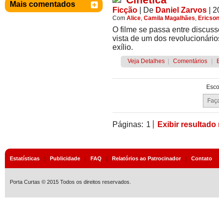
Mais comentados
Ficção
|
De
Daniel Zarvos
| 
Com
Alice
,
Camila Magalhães
,
Ericson
O filme se passa entre discuss
vista de um dos revolucionários 
exílio.
Veja Detalhes
|
Comentários
|
Esco
Páginas:
1
Exibir resultado
Estatísticas
|
Publicidade
|
FAQ
|
Relatórios ao Patrocinador
|
Contato
Porta Curtas © 2015 Todos os direitos reservados.