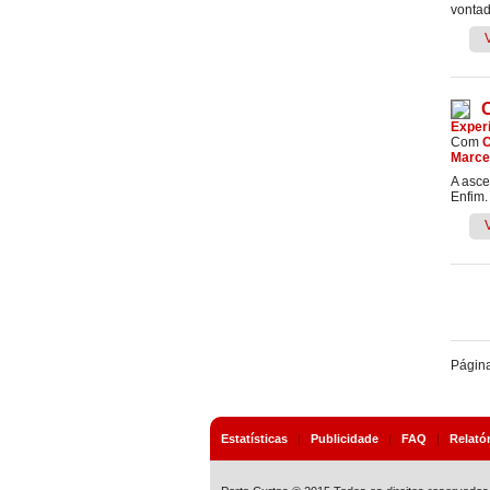
vontad
Exper
Com
C
Marcel
A asc
Enfim.
Págin
Estatísticas
|
Publicidade
|
FAQ
|
Relató