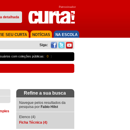
Patrocinador
a detalhada
IE SEU CURTA
NOTÍCIAS
NA ESCOLA
Siga:
suários com coleções públicas:
0
}
Refine a sua busca
Navegue pelos resultados da
pesquisa por
Fabio Hilst
imples
Elenco (4)
Ficha Técnica (4)