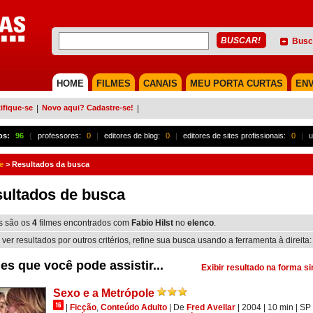
Busc
HOME
FILMES
CANAIS
MEU PORTA CURTAS
ENV
ifique-se
|
Novo aqui? Cadastre-se!
|
os:
96
{
professores:
0
|
editores de blog:
0
|
editores de sites profissionais:
0
|
u
e
>
Resultados da busca
ultados de busca
s são os
4
filmes encontrados com
Fabio Hilst
no
elenco
.
 ver resultados por outros critérios, refine sua busca usando a ferramenta à direita:
es que você pode assistir...
Exibir resultado na forma s
Sexo e a Metrópole
|
Ficção
,
Conteúdo Adulto
|
De
Fred Avellar
| 2004
| 10 min
|
SP