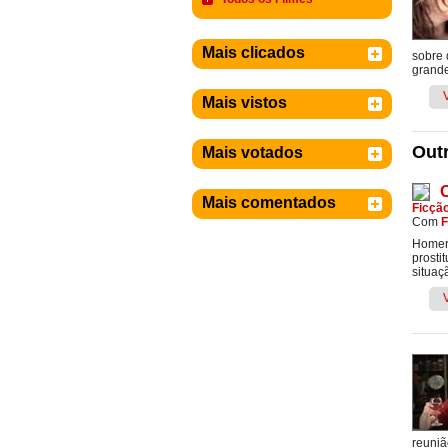
Mais clicados
sobre 
grande
Mais vistos
Outr
Mais votados
O
Mais comentados
Ficçã
Com
F
Homero
prosti
situaç
reuniã