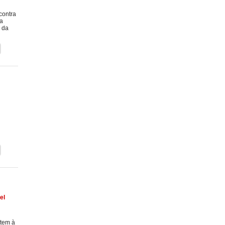
contra
ta
s da
el
ntem à