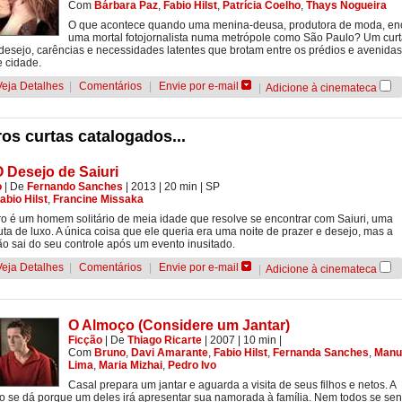
Com
Bárbara Paz
,
Fabio Hilst
,
Patrícia Coelho
,
Thays Nogueira
O que acontece quando uma menina-deusa, produtora de moda, en
uma mortal fotojornalista numa metrópole como São Paulo? Um cur
desejo, carências e necessidades latentes que brotam entre os prédios e avenida
 cidade.
Veja Detalhes
|
Comentários
|
Envie por e-mail
|
Adicione à cinemateca
os curtas catalogados...
 Desejo de Saiuri
o
|
De
Fernando Sanches
| 2013
| 20 min
|
SP
abio Hilst
,
Francine Missaka
 é um homem solitário de meia idade que resolve se encontrar com Saiuri, uma
tuta de luxo. A única coisa que ele queria era uma noite de prazer e desejo, mas a
ão sai do seu controle após um evento inusitado.
Veja Detalhes
|
Comentários
|
Envie por e-mail
|
Adicione à cinemateca
O Almoço (Considere um Jantar)
Ficção
|
De
Thiago Ricarte
| 2007
| 10 min
|
Com
Bruno
,
Davi Amarante
,
Fabio Hilst
,
Fernanda Sanches
,
Manu
Lima
,
Maria Mizhai
,
Pedro Ivo
Casal prepara um jantar e aguarda a visita de seus filhos e netos. A
o se dá porque um deles irá apresentar sua namorada à família. Nem todos se se