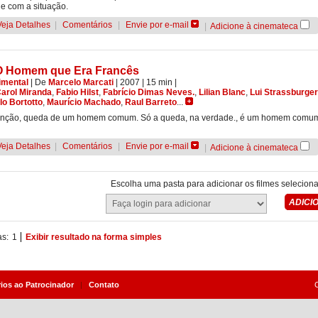
e com a situação.
Veja Detalhes
|
Comentários
|
Envie por e-mail
|
Adicione à cinemateca
O Homem que Era Francês
imental
|
De
Marcelo Marcati
| 2007
| 15 min
|
arol Miranda
,
Fabio Hilst
,
Fabrício Dimas Neves.
,
Lilian Blanc
,
Lui Strassburger
o Bortotto
,
Maurício Machado
,
Raul Barreto
...
enção, queda de um homem comum. Só a queda, na verdade., é um homem comu
Veja Detalhes
|
Comentários
|
Envie por e-mail
|
Adicione à cinemateca
Escolha uma pasta para adicionar os filmes selecion
as:
1
Exibir resultado na forma simples
rios ao Patrocinador
|
Contato