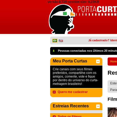
versão 0.720 session size: 0,23KB
Já cadastrado? Ident
Pessoas conectadas nos últimos 20 minut
Meu Porta Curtas
Hom
Crie canais com seus filmes
Res
preferidos, compartilhe com os
amigos, comente, vote e fique
por dentro do universo do curta-
Este
metragem brasileiro!
Para
Quero me cadastrar
Film
Estreias Recentes
Todos os Filmes