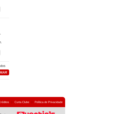
,
m.
ados
Créditos
|
Curta Clube
|
Política de Privacidade