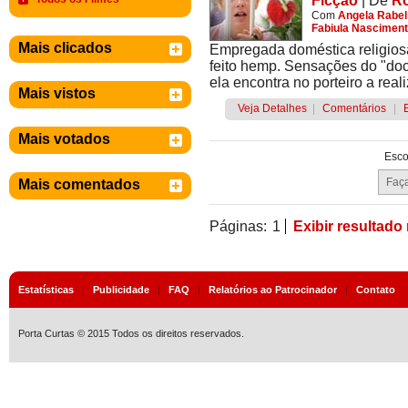
Ficção
|
De
Ro
Com
Angela Rabel
Fabiula Nascimen
Mais clicados
Empregada doméstica religiosa 
feito hemp. Sensações do "do
ela encontra no porteiro a rea
Mais vistos
Veja Detalhes
|
Comentários
|
Mais votados
Esco
Mais comentados
Páginas:
1
Exibir resultado
Estatísticas
|
Publicidade
|
FAQ
|
Relatórios ao Patrocinador
|
Contato
Porta Curtas © 2015 Todos os direitos reservados.