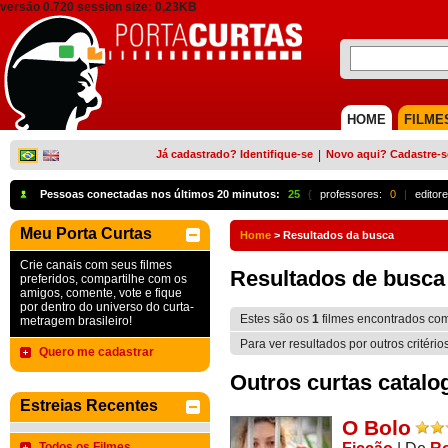
versão 0.720 session size: 0,23KB
HOME
FILME
Já cadastrado? Identifique-se
|
Novo aqui? Cadastre-s
Pessoas conectadas nos últimos 20 minutos:
25
{
professores:
0
|
editore
Meu Porta Curtas
Home
>
Resultados da busca
Crie canais com seus filmes
Resultados de busca
preferidos, compartilhe com os
amigos, comente, vote e fique
por dentro do universo do curta-
Estes são os
1
filmes encontrados co
metragem brasileiro!
Para ver resultados por outros critério
Quero me cadastrar
Outros curtas catalo
Estreias Recentes
O Bolo
Todos os Filmes