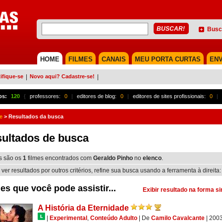
Busc
HOME
FILMES
CANAIS
MEU PORTA CURTAS
ENV
ifique-se
|
Novo aqui? Cadastre-se!
|
os:
120
{
professores:
0
|
editores de blog:
0
|
editores de sites profissionais:
0
|
e
>
Resultados da busca
ultados de busca
s são os
1
filmes encontrados com
Geraldo Pinho
no
elenco
.
 ver resultados por outros critérios, refine sua busca usando a ferramenta à direita:
es que você pode assistir...
Exibir resultado na forma s
A História da Eternidade
|
Experimental
,
Conteúdo Adulto
|
De
Camilo Cavalcante
| 200