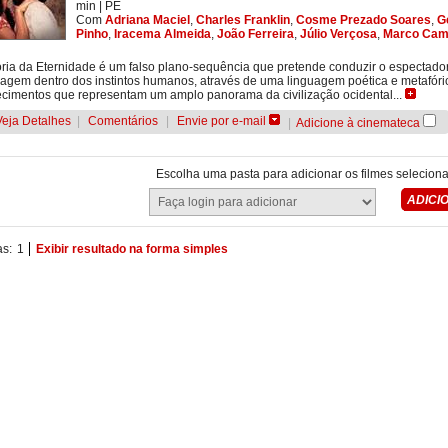
min
|
PE
Com
Adriana Maciel
,
Charles Franklin
,
Cosme Prezado Soares
,
G
Pinho
,
Iracema Almeida
,
João Ferreira
,
Júlio Verçosa
,
Marco Cam
ória da Eternidade é um falso plano-sequência que pretende conduzir o espectado
agem dentro dos instintos humanos, através de uma linguagem poética e metafóri
cimentos que representam um amplo panorama da civilização ocidental...
Veja Detalhes
|
Comentários
|
Envie por e-mail
|
Adicione à cinemateca
Escolha uma pasta para adicionar os filmes selecion
as:
1
Exibir resultado na forma simples