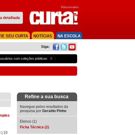
Patrocinador
a detalhada
IE SEU CURTA
NOTÍCIAS
NA ESCOLA
Siga:
usuários com coleções públicas:
0
}
Refine a sua busca
Navegue pelos resultados da
pesquisa por
Geraldo Pinho
imples
Elenco (1)
Ficha Técnica (2)
3
| 10