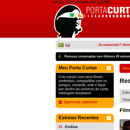
versão 0.720 session size: 0,23KB
Já cadastrado? Ident
Pessoas conectadas nos últimos 20 minut
Meu Porta Curtas
Hom
Crie canais com seus filmes
Res
preferidos, compartilhe com os
amigos, comente, vote e fique
por dentro do universo do curta-
Este
metragem brasileiro!
Para
Quero me cadastrar
Film
Estreias Recentes
01
Estátua