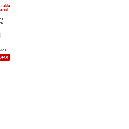
eraldo
aroti
...
r a
ca.
ados