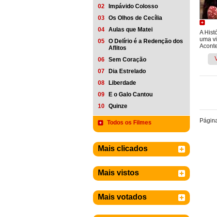
02
Impávido Colosso
03
Os Olhos de Cecília
04
Aulas que Matei
A Hist
uma vi
05
O Delírio é a Redenção dos
Aconte
Aflitos
06
Sem Coração
07
Dia Estrelado
08
Liberdade
09
E o Galo Cantou
10
Quinze
Págin
Todos os Filmes
Mais clicados
Mais vistos
Mais votados