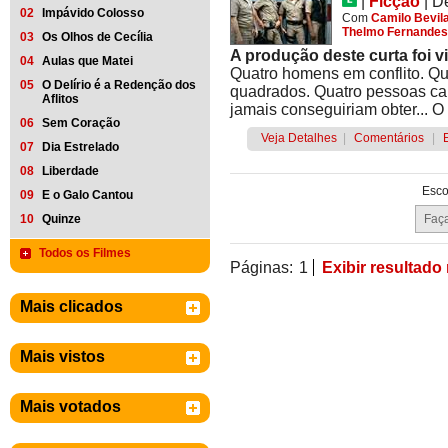
|
Ficção
|
D
02
Impávido Colosso
Com
Camilo Bevil
Thelmo Fernandes
03
Os Olhos de Cecília
A produção deste curta foi v
04
Aulas que Matei
Quatro homens em conflito. Qu
05
O Delírio é a Redenção dos
quadrados. Quatro pessoas ca
Aflitos
jamais conseguiriam obter... O c
06
Sem Coração
Veja Detalhes
|
Comentários
|
07
Dia Estrelado
08
Liberdade
Esco
09
E o Galo Cantou
10
Quinze
Todos os Filmes
Páginas:
1
Exibir resultado
Mais clicados
Mais vistos
Mais votados