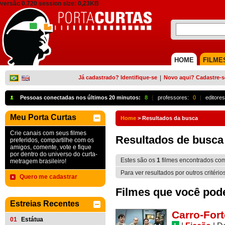
versão 0.720 session size: 0,23KB
HOME
FILME
Já cadastrado? Identifique-se
|
Novo aqui? Cadastre-s
Pessoas conectadas nos últimos 20 minutos:
8
{
professores:
0
|
editores
Meu Porta Curtas
Home
>
Resultados da busca
Crie canais com seus filmes
Resultados de busca
preferidos, compartilhe com os
amigos, comente, vote e fique
por dentro do universo do curta-
Estes são os
1
filmes encontrados co
metragem brasileiro!
Para ver resultados por outros critério
Quero me cadastrar
Filmes que você pode 
Estreias Recentes
Carro-Fort
01
Estátua