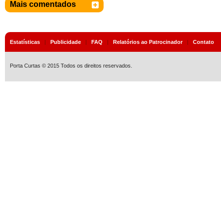
Mais comentados
Estatísticas
|
Publicidade
|
FAQ
|
Relatórios ao Patrocinador
|
Contato
Porta Curtas © 2015 Todos os direitos reservados.