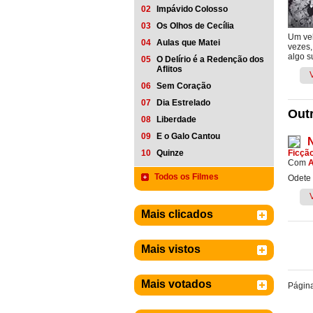
02
Impávido Colosso
03
Os Olhos de Cecília
Um vel
04
Aulas que Matei
vezes,
algo s
05
O Delírio é a Redenção dos
Aflitos
06
Sem Coração
07
Dia Estrelado
Outr
08
Liberdade
09
E o Galo Cantou
10
Quinze
Ficçã
Com
A
Todos os Filmes
Odete 
Mais clicados
Mais vistos
Mais votados
Págin