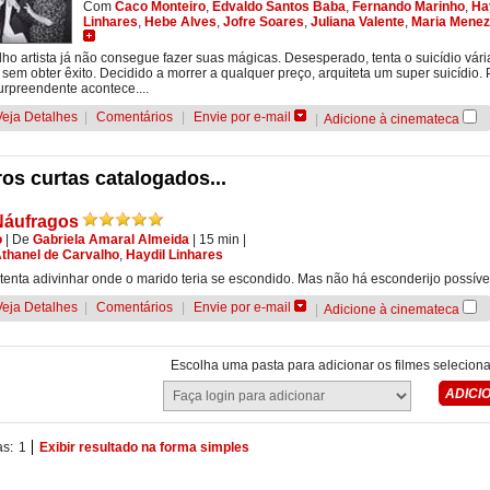
Com
Caco Monteiro
,
Edvaldo Santos Baba
,
Fernando Marinho
,
Ha
Linhares
,
Hebe Alves
,
Jofre Soares
,
Juliana Valente
,
Maria Mene
ho artista já não consegue fazer suas mágicas. Desesperado, tenta o suicídio vári
 sem obter êxito. Decidido a morrer a qualquer preço, arquiteta um super suicídio.
urpreendente acontece....
Veja Detalhes
|
Comentários
|
Envie por e-mail
|
Adicione à cinemateca
os curtas catalogados...
Náufragos
o
|
De
Gabriela Amaral Almeida
| 15 min
|
thanel de Carvalho
,
Haydil Linhares
tenta adivinhar onde o marido teria se escondido. Mas não há esconderijo possíve
Veja Detalhes
|
Comentários
|
Envie por e-mail
|
Adicione à cinemateca
Escolha uma pasta para adicionar os filmes selecion
as:
1
Exibir resultado na forma simples