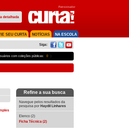
Patrocinador
a detalhada
IE SEU CURTA
NOTÍCIAS
NA ESCOLA
Siga:
suários com coleções públicas:
0
}
Refine a sua busca
Navegue pelos resultados da
pesquisa por
Haydil Linhares
imples
Elenco (2)
Ficha Técnica (2)