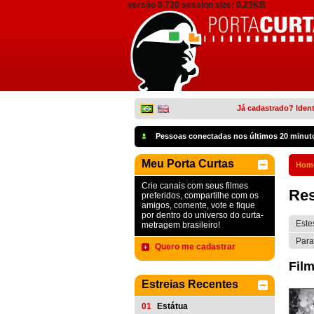
versão 0.720 session size: 0,23KB
Já cadastrado? Ident
Pessoas conectadas nos últimos 20 minut
Meu Porta Curtas
Hom
Crie canais com seus filmes
Res
preferidos, compartilhe com os
amigos, comente, vote e fique
por dentro do universo do curta-
Este
metragem brasileiro!
Para
Quero me cadastrar
Film
Estreias Recentes
01
Estátua