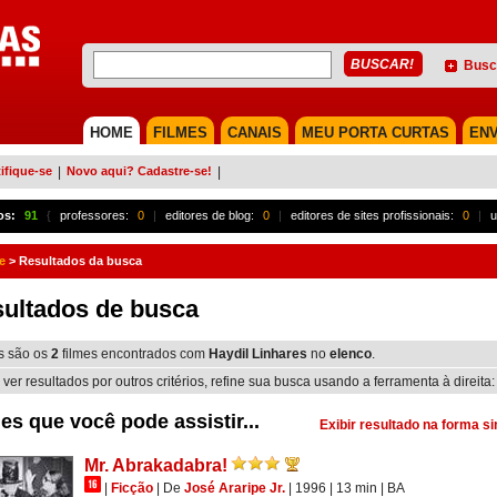
Busc
HOME
FILMES
CANAIS
MEU PORTA CURTAS
ENV
ifique-se
|
Novo aqui? Cadastre-se!
|
os:
91
{
professores:
0
|
editores de blog:
0
|
editores de sites profissionais:
0
|
u
e
>
Resultados da busca
ultados de busca
s são os
2
filmes encontrados com
Haydil Linhares
no
elenco
.
 ver resultados por outros critérios, refine sua busca usando a ferramenta à direita:
es que você pode assistir...
Exibir resultado na forma s
Mr. Abrakadabra!
|
Ficção
|
De
José Araripe Jr.
| 1996
| 13 min
|
BA