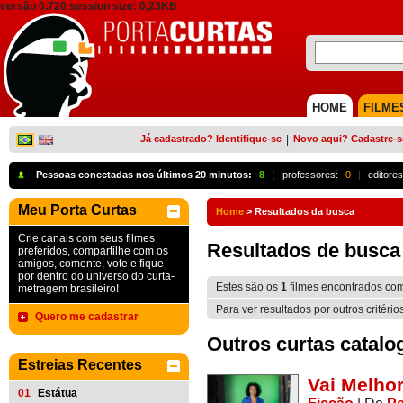
versão 0.720 session size: 0,23KB
HOME
FILME
Já cadastrado? Identifique-se
|
Novo aqui? Cadastre-s
Pessoas conectadas nos últimos 20 minutos:
8
{
professores:
0
|
editores
Meu Porta Curtas
Home
>
Resultados da busca
Crie canais com seus filmes
Resultados de busca
preferidos, compartilhe com os
amigos, comente, vote e fique
por dentro do universo do curta-
Estes são os
1
filmes encontrados co
metragem brasileiro!
Para ver resultados por outros critério
Quero me cadastrar
Outros curtas catalo
Estreias Recentes
Vai Melhor
01
Estátua