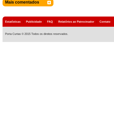
Mais comentados
Estatísticas
|
Publicidade
|
FAQ
|
Relatórios ao Patrocinador
|
Contato
Porta Curtas © 2015 Todos os direitos reservados.