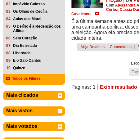
Ficção
|
De
Pe
02
Impávido Colosso
Com
Alessandra 
Cortez
,
Cássia D
03
Os Olhos de Cecília
Cavalcante
...
04
Aulas que Matei
É a última semana antes do pr
05
O Delírio é a Redenção dos
uma campanha política, desc
Aflitos
a eleição. Agora ela precisa d
cidade inteira.
06
Sem Coração
07
Dia Estrelado
Veja Detalhes
|
Comentários
|
08
Liberdade
09
E o Galo Cantou
Esco
10
Quinze
Todos os Filmes
Páginas:
1
Exibir resultado
Mais clicados
Mais vistos
Mais votados