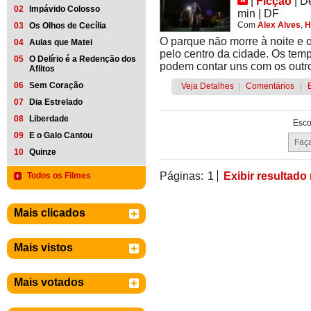
|
Ficção
|
D
02
Impávido Colosso
min
|
DF
Com
Alex Alves
,
H
03
Os Olhos de Cecília
O parque não morre à noite e 
04
Aulas que Matei
pelo centro da cidade. Os tem
05
O Delírio é a Redenção dos
podem contar uns com os outr
Aflitos
06
Sem Coração
Veja Detalhes
|
Comentários
|
07
Dia Estrelado
08
Liberdade
Esco
09
E o Galo Cantou
10
Quinze
Páginas:
1
Exibir resultado
Todos os Filmes
Mais clicados
Mais vistos
Mais votados