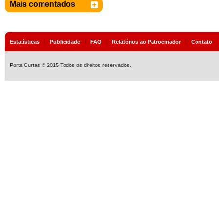
Mais comentados
Estatísticas
|
Publicidade
|
FAQ
|
Relatórios ao Patrocinador
|
Contato
Porta Curtas © 2015 Todos os direitos reservados.