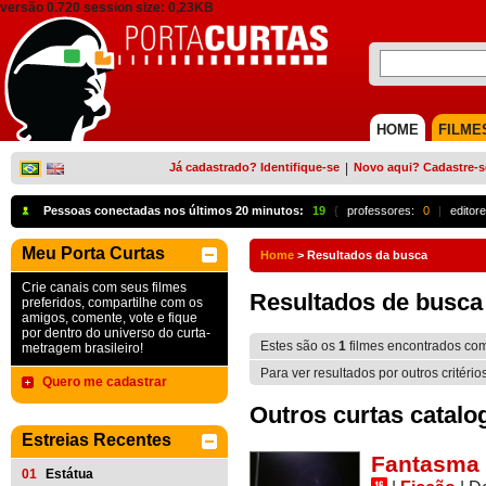
versão 0.720 session size: 0,23KB
HOME
FILME
Já cadastrado? Identifique-se
|
Novo aqui? Cadastre-s
Pessoas conectadas nos últimos 20 minutos:
19
{
professores:
0
|
editore
Meu Porta Curtas
Home
>
Resultados da busca
Crie canais com seus filmes
Resultados de busca
preferidos, compartilhe com os
amigos, comente, vote e fique
por dentro do universo do curta-
Estes são os
1
filmes encontrados co
metragem brasileiro!
Para ver resultados por outros critério
Quero me cadastrar
Outros curtas catalo
Estreias Recentes
Fantasma
01
Estátua