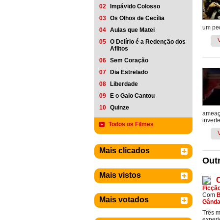
02
Impávido Colosso
03
Os Olhos de Cecília
um peq
04
Aulas que Matei
05
O Delírio é a Redenção dos
Aflitos
06
Sem Coração
07
Dia Estrelado
08
Liberdade
09
E o Galo Cantou
10
Quinze
ameaça
invert
Todos os Filmes
Mais clicados
Outr
Mais vistos
Ficçã
Com
B
Mais votados
Gânda
Três m
experi