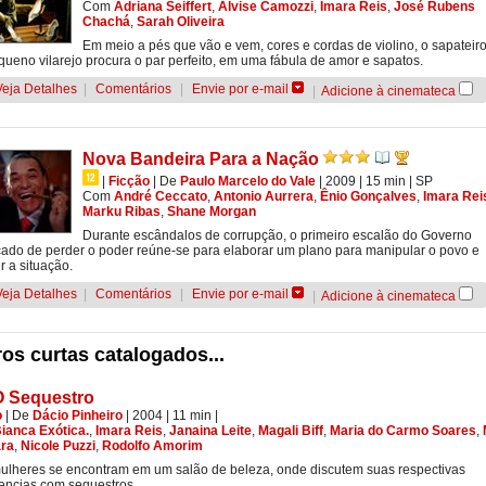
Com
Adriana Seiffert
,
Alvise Camozzi
,
Imara Reis
,
José Rubens
Chachá
,
Sarah Oliveira
Em meio a pés que vão e vem, cores e cordas de violino, o sapateir
ueno vilarejo procura o par perfeito, em uma fábula de amor e sapatos.
Veja Detalhes
|
Comentários
|
Envie por e-mail
|
Adicione à cinemateca
Nova Bandeira Para a Nação
|
Ficção
|
De
Paulo Marcelo do Vale
| 2009
| 15 min
|
SP
Com
André Ceccato
,
Antonio Aurrera
,
Ênio Gonçalves
,
Imara Rei
Marku Ribas
,
Shane Morgan
Durante escândalos de corrupção, o primeiro escalão do Governo
do de perder o poder reúne-se para elaborar um plano para manipular o povo e
er a situação.
Veja Detalhes
|
Comentários
|
Envie por e-mail
|
Adicione à cinemateca
os curtas catalogados...
O Sequestro
o
|
De
Dácio Pinheiro
| 2004
| 11 min
|
ianca Exótica.
,
Imara Reis
,
Janaina Leite
,
Magali Biff
,
Maria do Carmo Soares
,
ra
,
Nicole Puzzi
,
Rodolfo Amorim
ulheres se encontram em um salão de beleza, onde discutem suas respectivas
encias com sequestros.