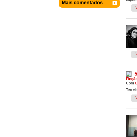
Mais comentados
Ficçã
Com
C
Teo vi