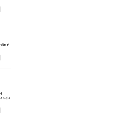
 não é
ue
e seja