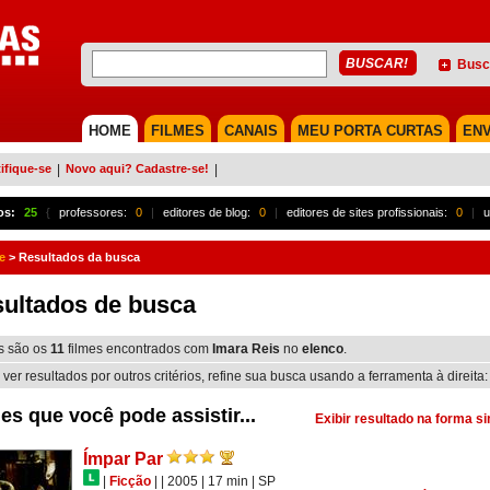
Busc
HOME
FILMES
CANAIS
MEU PORTA CURTAS
ENV
ifique-se
|
Novo aqui? Cadastre-se!
|
os:
25
{
professores:
0
|
editores de blog:
0
|
editores de sites profissionais:
0
|
u
e
>
Resultados da busca
ultados de busca
s são os
11
filmes encontrados com
Imara Reis
no
elenco
.
 ver resultados por outros critérios, refine sua busca usando a ferramenta à direita:
es que você pode assistir...
Exibir resultado na forma s
Ímpar Par
|
Ficção
|
| 2005
| 17 min
|
SP