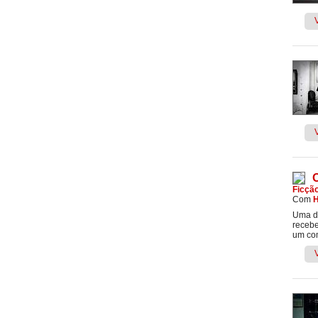
Ficçã
Com
H
Uma do
recebe
um com