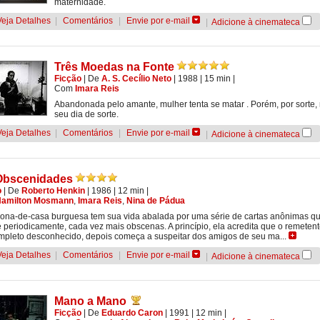
maternidade.
Veja Detalhes
|
Comentários
|
Envie por e-mail
|
Adicione à cinemateca
Três Moedas na Fonte
Ficção
|
De
A. S. Cecílio Neto
| 1988
| 15 min
|
Com
Imara Reis
Abandonada pelo amante, mulher tenta se matar . Porém, por sorte,
seu dia de sorte.
Veja Detalhes
|
Comentários
|
Envie por e-mail
|
Adicione à cinemateca
Obscenidades
o
|
De
Roberto Henkin
| 1986
| 12 min
|
amilton Mosmann
,
Imara Reis
,
Nina de Pádua
na-de-casa burguesa tem sua vida abalada por uma série de cartas anônimas q
 periodicamente, cada vez mais obscenas. A princípio, ela acredita que o remetent
pleto desconhecido, depois começa a suspeitar dos amigos de seu ma...
Veja Detalhes
|
Comentários
|
Envie por e-mail
|
Adicione à cinemateca
Mano a Mano
Ficção
|
De
Eduardo Caron
| 1991
| 12 min
|