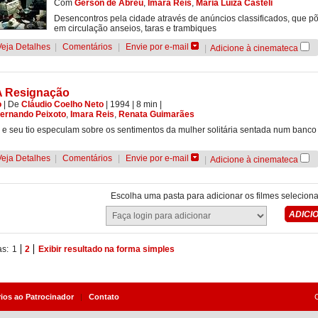
Com
Gerson de Abreu
,
Imara Reis
,
Maria Luíza Casteli
Desencontros pela cidade através de anúncios classificados, que 
em circulação anseios, taras e trambiques
Veja Detalhes
|
Comentários
|
Envie por e-mail
|
Adicione à cinemateca
A Resignação
o
|
De
Cláudio Coelho Neto
| 1994
| 8 min
|
ernando Peixoto
,
Imara Reis
,
Renata Guimarães
e seu tio especulam sobre os sentimentos da mulher solitária sentada num banco
Veja Detalhes
|
Comentários
|
Envie por e-mail
|
Adicione à cinemateca
Escolha uma pasta para adicionar os filmes selecion
as:
1
2
Exibir resultado na forma simples
rios ao Patrocinador
|
Contato