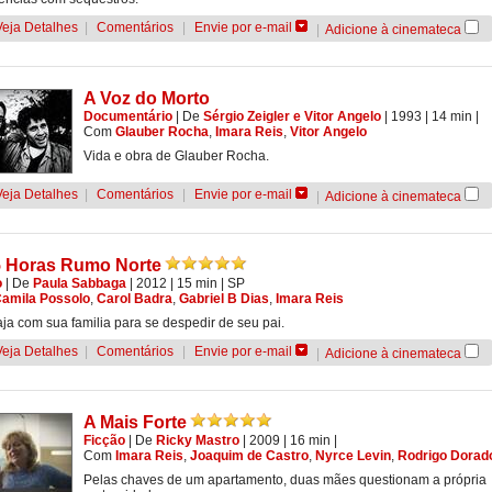
Veja Detalhes
|
Comentários
|
Envie por e-mail
|
Adicione à cinemateca
A Voz do Morto
Documentário
|
De
Sérgio Zeigler e Vitor Angelo
| 1993
| 14 min
|
Com
Glauber Rocha
,
Imara Reis
,
Vitor Angelo
Vida e obra de Glauber Rocha.
Veja Detalhes
|
Comentários
|
Envie por e-mail
|
Adicione à cinemateca
5 Horas Rumo Norte
o
|
De
Paula Sabbaga
| 2012
| 15 min
|
SP
amila Possolo
,
Carol Badra
,
Gabriel B Dias
,
Imara Reis
aja com sua familia para se despedir de seu pai.
Veja Detalhes
|
Comentários
|
Envie por e-mail
|
Adicione à cinemateca
A Mais Forte
Ficção
|
De
Ricky Mastro
| 2009
| 16 min
|
Com
Imara Reis
,
Joaquim de Castro
,
Nyrce Levin
,
Rodrigo Dorad
Pelas chaves de um apartamento, duas mães questionam a própria