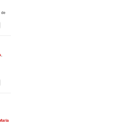
o de
s
,
Maria