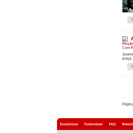
Ficçã
Com
F
Jovem 
praça.
Págin
Estatísticas
|
Publicidade
|
FAQ
|
Relató