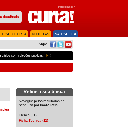
Patrocinador
a detalhada
IE SEU CURTA
NOTÍCIAS
NA ESCOLA
Siga:
suários com coleções públicas:
0
}
Refine a sua busca
Navegue pelos resultados da
pesquisa por
Imara Reis
imples
Elenco (11)
Ficha Técnica (11)