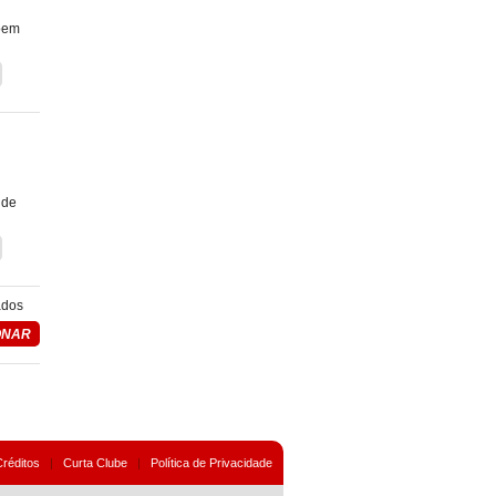
põem
 de
ados
Créditos
|
Curta Clube
|
Política de Privacidade