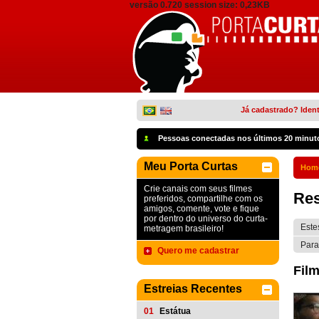
versão 0.720 session size: 0,23KB
Já cadastrado? Ident
Pessoas conectadas nos últimos 20 minut
Meu Porta Curtas
Hom
Crie canais com seus filmes
Res
preferidos, compartilhe com os
amigos, comente, vote e fique
por dentro do universo do curta-
Este
metragem brasileiro!
Para
Quero me cadastrar
Film
Estreias Recentes
01
Estátua