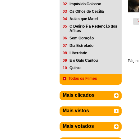
02
Impávido Colosso
03
Os Olhos de Cecília
04
Aulas que Matei
05
O Delírio é a Redenção dos
Aflitos
06
Sem Coração
07
Dia Estrelado
08
Liberdade
09
E o Galo Cantou
Págin
10
Quinze
Todos os Filmes
Mais clicados
Mais vistos
Mais votados