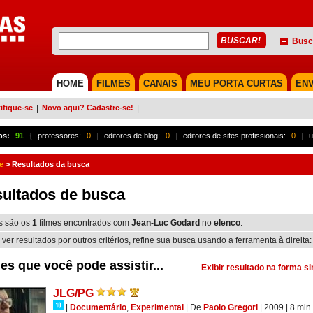
Busc
HOME
FILMES
CANAIS
MEU PORTA CURTAS
ENV
ifique-se
|
Novo aqui? Cadastre-se!
|
os:
91
{
professores:
0
|
editores de blog:
0
|
editores de sites profissionais:
0
|
u
e
>
Resultados da busca
ultados de busca
s são os
1
filmes encontrados com
Jean-Luc Godard
no
elenco
.
 ver resultados por outros critérios, refine sua busca usando a ferramenta à direita:
es que você pode assistir...
Exibir resultado na forma s
JLG/PG
|
Documentário
,
Experimental
|
De
Paolo Gregori
| 2009
| 8 min