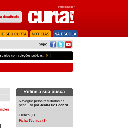
Patrocinador
a detalhada
IE SEU CURTA
NOTÍCIAS
NA ESCOLA
Siga:
suários com coleções públicas:
0
}
Refine a sua busca
Navegue pelos resultados da
pesquisa por
Jean-Luc Godard
imples
Elenco (1)
Ficha Técnica (1)
|