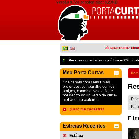
versão 0.720 session size: 0,23KB
Já cadastrado? Ident
Pessoas conectadas nos últimos 20 minut
Meu Porta Curtas
Hom
Crie canais com seus filmes
Res
preferidos, compartilhe com os
amigos, comente, vote e fique
por dentro do universo do curta-
Este
metragem brasileiro!
Para
Quero me cadastrar
Film
Estreias Recentes
01
Estátua