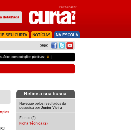
Patrocinador
a detalhada
IE SEU CURTA
NOTÍCIAS
NA ESCOLA
Siga:
suários com coleções públicas:
0
}
Refine a sua busca
Navegue pelos resultados da
pesquisa por
Junior Vieira
imples
Elenco (2)
Ficha Técnica (2)
|
RJ