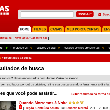
Busc
HOME
FILMES
CANAIS
MEU PORTA CURTAS
ENV
ifique-se
|
Novo aqui? Cadastre-se!
|
os:
44
{
professores:
0
|
editores de blog:
0
|
editores de sites profissionais:
0
|
u
e
>
Resultados da busca
ultados de busca
s são os
2
filmes encontrados com
Junior Vieira
no
elenco
.
 ver resultados por outros critérios, refine sua busca usando a ferramenta à direita:
es que você pode assistir...
Exibir resultado na forma s
Quando Morremos à Noite
|
Ficção
,
Conteúdo Adulto
|
De
Eduardo Morotó
| 2011
| 20 min