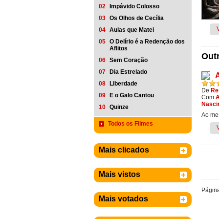
02
Impávido Colosso
03
Os Olhos de Cecília
04
Aulas que Matei
05
O Delírio é a Redenção dos
Aflitos
Outr
06
Sem Coração
07
Dia Estrelado
08
Liberdade
De
Re
09
E o Galo Cantou
Com
A
Nasci
10
Quinze
Ao mes
Todos os Filmes
Mais clicados
Mais vistos
Págin
Mais votados