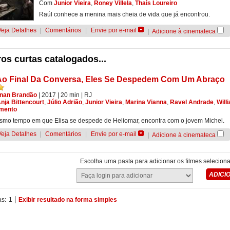
Com
Junior Vieira
,
Roney Villela
,
Thaís Loureiro
Raúl conhece a menina mais cheia de vida que já encontrou.
Veja Detalhes
|
Comentários
|
Envie por e-mail
|
Adicione à cinemateca
os curtas catalogados...
Ao Final Da Conversa, Eles Se Despedem Com Um Abraço
nan Brandão
| 2017
| 20 min
|
RJ
nja Bittencourt
,
Júlio Adrião
,
Junior Vieira
,
Marina Vianna
,
Ravel Andrade
,
Will
mento
mo tempo em que Elisa se despede de Heliomar, encontra com o jovem Michel.
Veja Detalhes
|
Comentários
|
Envie por e-mail
|
Adicione à cinemateca
Escolha uma pasta para adicionar os filmes selecion
as:
1
Exibir resultado na forma simples