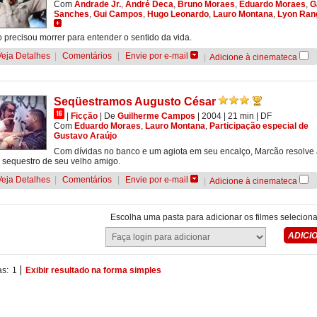
Com
Andrade Jr.
,
André Deca
,
Bruno Moraes
,
Eduardo Moraes
,
G
Sanches
,
Gui Campos
,
Hugo Leonardo
,
Lauro Montana
,
Lyon Ran
 precisou morrer para entender o sentido da vida.
Veja Detalhes
|
Comentários
|
Envie por e-mail
|
Adicione à cinemateca
Seqüestramos Augusto César
|
Ficção
|
De
Guilherme Campos
| 2004
| 21 min
|
DF
Com
Eduardo Moraes
,
Lauro Montana
,
Participação especial de
Gustavo Araújo
Com dívidas no banco e um agiota em seu encalço, Marcão resolve
o sequestro de seu velho amigo.
Veja Detalhes
|
Comentários
|
Envie por e-mail
|
Adicione à cinemateca
Escolha uma pasta para adicionar os filmes selecion
as:
1
Exibir resultado na forma simples