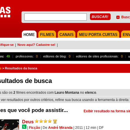
Busc
HOME
FILMES
CANAIS
MEU PORTA CURTAS
ENV
ifique-se
|
Novo aqui? Cadastre-se!
|
os:
49
{
professores:
0
|
editores de blog:
0
|
editores de sites profissionais:
0
|
u
e
>
Resultados da busca
ultados de busca
s são os
2
filmes encontrados com
Lauro Montana
no
elenco
.
 ver resultados por outros critérios, refine sua busca usando a ferramenta à direita:
es que você pode assistir...
Exibir resultado na forma s
Deus
|
Ficção
|
De
André Miranda
| 2011
| 12 min
|
DF