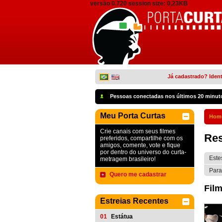
versão 0.720 session size: 0,23KB
Já cadastrado? Ident
Pessoas conectadas nos últimos 20 minut
Meu Porta Curtas
Hom
Crie canais com seus filmes
Res
preferidos, compartilhe com os
amigos, comente, vote e fique
por dentro do universo do curta-
Este
metragem brasileiro!
Para
Quero me cadastrar
Film
Estreias Recentes
01
Estátua