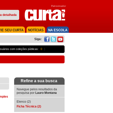
Patrocinador
a detalhada
IE SEU CURTA
NOTÍCIAS
NA ESCOLA
Siga:
suários com coleções públicas:
0
}
Refine a sua busca
Navegue pelos resultados da
pesquisa por
Lauro Montana
imples
Elenco (2)
Ficha Técnica (2)