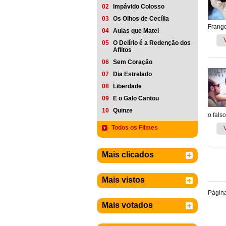
02
Impávido Colosso
03
Os Olhos de Cecília
Frango
04
Aulas que Matei
05
O Delírio é a Redenção dos
Aflitos
06
Sem Coração
07
Dia Estrelado
08
Liberdade
09
E o Galo Cantou
10
Quinze
o fals
Todos os Filmes
Mais clicados
Mais vistos
Págin
Mais votados