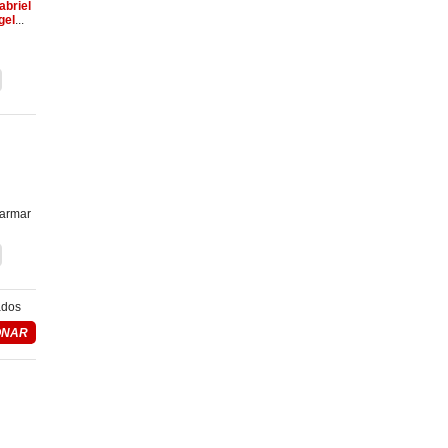
abriel
gel
...
 armar
ados