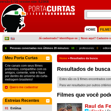
versão 0.720 session size: 0,23KB
HOME
FILME
Já cadastrado? Identifique-se
|
Novo aqui? Cadastre-s
Pessoas conectadas nos últimos 20 minutos:
68
{
professores:
0
|
editore
Meu Porta Curtas
Home
>
Resultados da busca
Crie canais com seus filmes
Resultados de busca
preferidos, compartilhe com os
amigos, comente, vote e fique
por dentro do universo do curta-
Estes são os
1
filmes encontrados co
metragem brasileiro!
Para ver resultados por outros critério
Quero me cadastrar
Filmes que você pode 
Estreias Recentes
Raul da F
01
Estátua