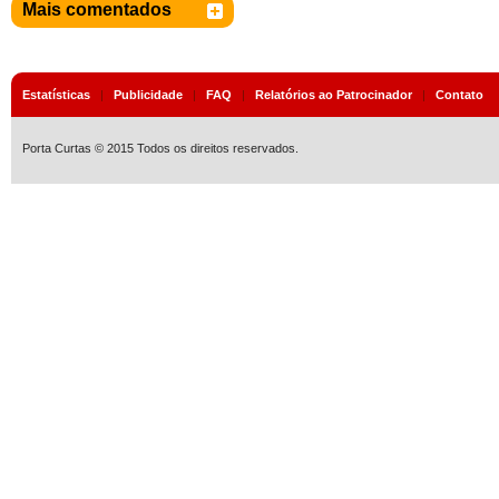
Mais comentados
Estatísticas
|
Publicidade
|
FAQ
|
Relatórios ao Patrocinador
|
Contato
Porta Curtas © 2015 Todos os direitos reservados.