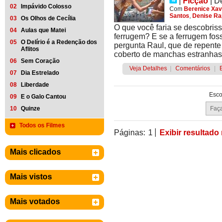
|
Ficção
|
D
02
Impávido Colosso
Com
Berenice Xav
Santos
,
Denise R
03
Os Olhos de Cecília
O que você faria se descobriss
04
Aulas que Matei
ferrugem? E se a ferrugem fos
05
O Delírio é a Redenção dos
pergunta Raul, que de repente
Aflitos
coberto de manchas estranhas.
06
Sem Coração
Veja Detalhes
|
Comentários
|
07
Dia Estrelado
08
Liberdade
Esco
09
E o Galo Cantou
10
Quinze
Todos os Filmes
Páginas:
1
Exibir resultado
Mais clicados
Mais vistos
Mais votados