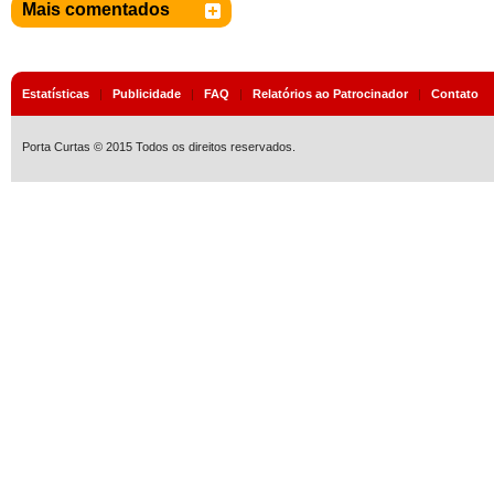
Mais comentados
Estatísticas
|
Publicidade
|
FAQ
|
Relatórios ao Patrocinador
|
Contato
Porta Curtas © 2015 Todos os direitos reservados.