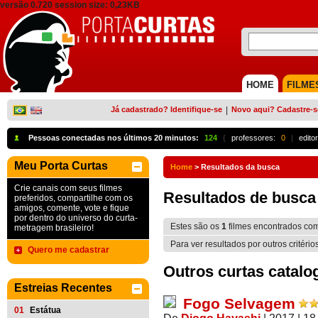
versão 0.720 session size: 0,23KB
HOME
FILME
Já cadastrado? Identifique-se
|
Novo aqui? Cadastre-s
Pessoas conectadas nos últimos 20 minutos:
124
{
professores:
0
|
edito
Meu Porta Curtas
Home
>
Resultados da busca
Crie canais com seus filmes
Resultados de busca
preferidos, compartilhe com os
amigos, comente, vote e fique
por dentro do universo do curta-
Estes são os
1
filmes encontrados co
metragem brasileiro!
Para ver resultados por outros critério
Quero me cadastrar
Outros curtas catalo
Estreias Recentes
Fogo Selvagem
01
Estátua