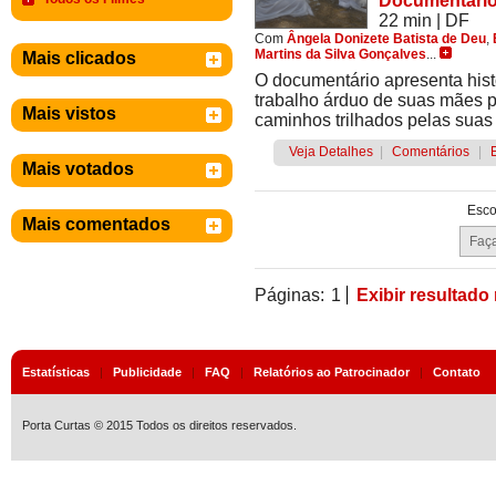
Documentári
22 min
|
DF
Com
Ângela Donizete Batista de Deu
,
Martins da Silva Gonçalves
...
Mais clicados
O documentário apresenta his
trabalho árduo de suas mães p
Mais vistos
caminhos trilhados pelas suas
Veja Detalhes
|
Comentários
|
Mais votados
Esco
Mais comentados
Páginas:
1
Exibir resultado
Estatísticas
|
Publicidade
|
FAQ
|
Relatórios ao Patrocinador
|
Contato
Porta Curtas © 2015 Todos os direitos reservados.