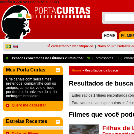
versão 0.720 session size: 0,23KB
HOME
FILME
Já cadastrado? Identifique-se
|
Novo aqui? Cadastre-s
Pessoas conectadas nos últimos 20 minutos:
70
{
professores:
0
|
editore
Meu Porta Curtas
Home
>
Resultados da busca
Crie canais com seus filmes
Resultados de busca
preferidos, compartilhe com os
amigos, comente, vote e fique
por dentro do universo do curta-
Estes são os
1
filmes encontrados co
metragem brasileiro!
Para ver resultados por outros critério
Quero me cadastrar
Filmes que você pode 
Estreias Recentes
Filhas de 
Todos os Filmes